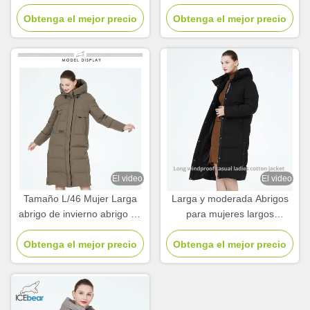
largos chicas chaqueta de
cálida para los inviernos
invierno 63 - 66cm longitud
Obtenga el mejor precio
Obtenga el mejor precio
fríos
de la manga
El video
El video
Tamaño L/46 Mujer Larga
Larga y moderada Abrigos
abrigo de invierno abrigo de
para mujeres largos
fondo largo Mujeres 65cm
chaquetas cálidas de
Obtenga el mejor precio
longitud de la manga
invierno tamaño L tamaño
Obtenga el mejor precio
46