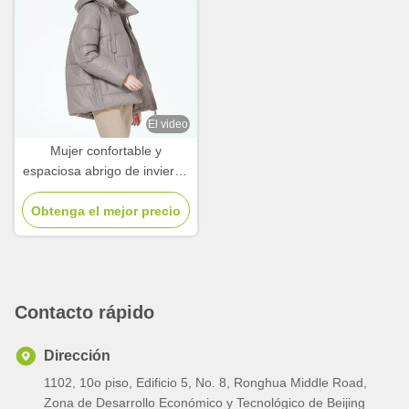
El video
Mujer confortable y
espaciosa abrigo de invierno
de mediana edad chaqueta
baja con bolsillos oscuros de
Obtenga el mejor precio
cremallera
Contacto rápido
Dirección
1102, 10o piso, Edificio 5, No. 8, Ronghua Middle Road,
Zona de Desarrollo Económico y Tecnológico de Beijing