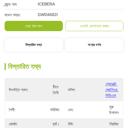
ICEBERA
ব্র্যান্ড নাম:
GWD4682I
মডেল নম্বর:
সেরা দাম পান
এখনই যোগাযোগ করুন
বিস্তারিত তথ্য
পণ্যের বর্ণনা
বিস্তারিত তথ্য
প্রোডাক্ট 
চীনে 
উৎপত্তি স্থল:
দলিল:
ব্রোশিওর 
তৈরি
পিডিএফ
পুরু 
শৈলী:
পরিমিত
বেধ:
উপাদান
ঘোমটা:
হ্যাঁ।
ফিট:
নিয়মিত