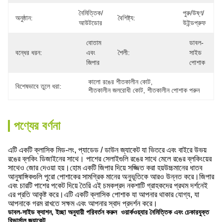
নৈমিত্তিক/
পুরু/উষ্ণ/
অনুষ্ঠান:
বৈশিষ্ট্য:
আউটডোর
উইন্ডপ্রুফ
বোতাম 
ডাবল-
বন্ধের ধরন:
এবং 
শৈলী:
সাইড 
জিপার
পোশাক
কালো রঙের শীতকালীন কোট
, 
বিশেষভাবে তুলে ধরা:
শীতকালীন জলরোধী কোট
, 
শীতকালীন পোশাক পরুন
পণ্যের বর্ণনা
এটি একটি ক্লাসিক মিড-লং, প্যাডেড / ডাউন জ্যাকেট যা ভিতরে এবং বাইরে উভয়
রঙের ব্লকিং ডিজাইনের সাথে। পাশের সেলাইগুলি রঙের সাথে মেলে রঙের ব্লকিংয়ের
সাথেও জোর দেওয়া হয়।হোম একটি জিপার দিয়ে সজ্জিত করা হয়উচ্চমানের ধাতব
আনুষাঙ্গিকগুলি পুরো পোশাকের সামগ্রিক মানের অনুভূতিকে আরও উন্নত করে।জিপার
এবং চারটি পাশের পকেট দিয়ে তৈরি এই চমকপ্রদ নকশাটি গ্রাহকদের প্রথম দর্শনেই
এর প্রতি আকৃষ্ট করে।এটি একটি ক্লাসিক পোশাক যা আপনার থাকার যোগ্য, যা
আপনাকে গরম রাখতে সক্ষম এবং আপনার স্বাদ প্রদর্শন করে।
ডাবল-সাইড ফ্যাশন, ইচ্ছা অনুযায়ী পরিবর্তন করুন ️ ওয়ার্কওয়্যার নৈমিত্তিক এবং চেকারযুক্ত
রিভার্সাল জ্যাকেট