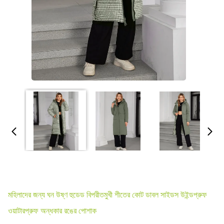
মহিলাদের জন্য ঘন উষ্ণ হুডেড বিপরীতমুখী শীতের কোট ডাবল সাইডস উইন্ডপ্রুফ
ওয়াটারপ্রুফ অন্ধকার রঙের পোশাক