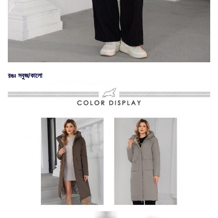
রঙঃ সবুজ/কালো