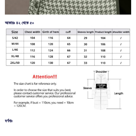
আকারঃ ৪২ থেকে ৫০
বর্ণনাঃ