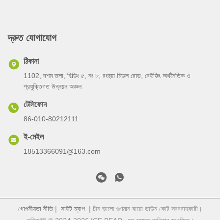
দ্রুত যোগাযোগ
ঠিকানা
1102, দশম তলা, বিল্ডিং ৫, নং ৮, রংহুয়া মিডল রোড, বেইজিং অর্থনৈতিক ও
প্রযুক্তিগত উন্নয়ন অঞ্চল
টেলিফোন
86-010-80212111
ই-মেইল
18513366091@163.com
গোপনীয়তা নীতি
|
সাইট ম্যাপ
| চীন ভালো গুণমান বায়ো ডাউন কোট সরবরাহকারী।