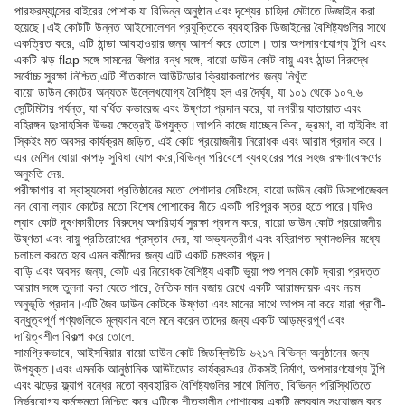
পারফরম্যান্সের বাইরের পোশাক যা বিভিন্ন অনুষ্ঠান এবং দৃশ্যের চাহিদা মেটাতে ডিজাইন করা
হয়েছে।এই কোটটি উন্নত আইসোলেশন প্রযুক্তিকে ব্যবহারিক ডিজাইনের বৈশিষ্ট্যগুলির সাথে
একত্রিত করে, এটি ঠান্ডা আবহাওয়ার জন্য আদর্শ করে তোলে। তার অপসারণযোগ্য টুপি এবং
একটি ঝড় flap সঙ্গে সামনের জিপার বন্ধ সঙ্গে, বায়ো ডাউন কোট বায়ু এবং ঠান্ডা বিরুদ্ধে
সর্বোচ্চ সুরক্ষা নিশ্চিত,এটি শীতকালে আউটডোর ক্রিয়াকলাপের জন্য নিখুঁত.
বায়ো ডাউন কোটের অন্যতম উল্লেখযোগ্য বৈশিষ্ট্য হল এর দৈর্ঘ্য, যা ১০১ থেকে ১০৭.৬
সেন্টিমিটার পর্যন্ত, যা বর্ধিত কভারেজ এবং উষ্ণতা প্রদান করে, যা নগরীয় যাতায়াত এবং
বহিরঙ্গন দুঃসাহসিক উভয় ক্ষেত্রেই উপযুক্ত।আপনি কাজে যাচ্ছেন কিনা, ভ্রমণ, বা হাইকিং বা
স্কিইং মত অবসর কার্যক্রম জড়িত, এই কোট প্রয়োজনীয় নিরোধক এবং আরাম প্রদান করে।
এর মেশিন ধোয়া কাপড় সুবিধা যোগ করে,বিভিন্ন পরিবেশে ব্যবহারের পরে সহজ রক্ষণাবেক্ষণের
অনুমতি দেয়.
পরীক্ষাগার বা স্বাস্থ্যসেবা প্রতিষ্ঠানের মতো পেশাদার সেটিংসে, বায়ো ডাউন কোট ডিসপোজেবল
নন বোনা ল্যাব কোটের মতো বিশেষ পোশাকের নীচে একটি পরিপূরক স্তর হতে পারে।যদিও
ল্যাব কোট দূষণকারীদের বিরুদ্ধে অপরিহার্য সুরক্ষা প্রদান করে, বায়ো ডাউন কোট প্রয়োজনীয়
উষ্ণতা এবং বায়ু প্রতিরোধের প্রস্তাব দেয়, যা অভ্যন্তরীণ এবং বহিরাগত স্থানগুলির মধ্যে
চলাচল করতে হবে এমন কর্মীদের জন্য এটি একটি চমৎকার পছন্দ।
বাড়ি এবং অবসর জন্য, কোট এর নিরোধক বৈশিষ্ট্য একটি ভুয়া পশু পশম কোট দ্বারা প্রদত্ত
আরাম সঙ্গে তুলনা করা যেতে পারে, নৈতিক মান বজায় রেখে একটি আরামদায়ক এবং নরম
অনুভূতি প্রদান।এটি জৈব ডাউন কোটকে উষ্ণতা এবং মানের সাথে আপস না করে যারা প্রাণী-
বন্ধুত্বপূর্ণ পণ্যগুলিকে মূল্যবান বলে মনে করেন তাদের জন্য একটি আড়ম্বরপূর্ণ এবং
দায়িত্বশীল বিকল্প করে তোলে.
সামগ্রিকভাবে, আইসবিয়ার বায়ো ডাউন কোট জিডব্লিউডি ৬২১৭ বিভিন্ন অনুষ্ঠানের জন্য
উপযুক্ত।এবং এমনকি আনুষ্ঠানিক আউটডোর কার্যক্রমএর টেকসই নির্মাণ, অপসারণযোগ্য টুপি
এবং ঝড়ের ফ্ল্যাপ বন্ধের মতো ব্যবহারিক বৈশিষ্ট্যগুলির সাথে মিলিত, বিভিন্ন পরিস্থিতিতে
নির্ভরযোগ্য কর্মক্ষমতা নিশ্চিত করে,এটিকে শীতকালীন পোশাকের একটি মূল্যবান সংযোজন করে