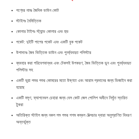
পণ্যের নামঃ জৈবিক ডাউন কোট
স্টাইলঃ নৈমিত্তিক
কোলার টাইপঃ স্ট্যান্ড কোলার এবং হুড
পকেট: দুইটি পাশের পকেট এবং একটি বুক পকেট
উপাদানঃ জৈব ভিত্তিক ডাউন এবং পুনর্ব্যবহৃত পলিস্টার
ব্যবহার করা পরিবেশবান্ধব এবং টেকসই উপকরণ, জৈব ভিত্তিক ডুন এবং পুনর্ব্যবহৃত
পলিস্টার সহ
একটি ভুয়া পশুর পশুর কোমরের মতো উষ্ণতা এবং আরাম প্রদানের জন্য ডিজাইন করা
হয়েছে
একটি মসৃণ, ফ্যাশনেবল চেহারা জন্য বেস কোট জেল পোলিশ অধীনে নিখুঁত স্তরিত
টুকরা
অতিরিক্ত স্টাইল জন্য নকল পশু পশুর পশম কম্বল টেক্সচার দ্বারা অনুপ্রাণিত বিবরণ
অন্তর্ভুক্ত