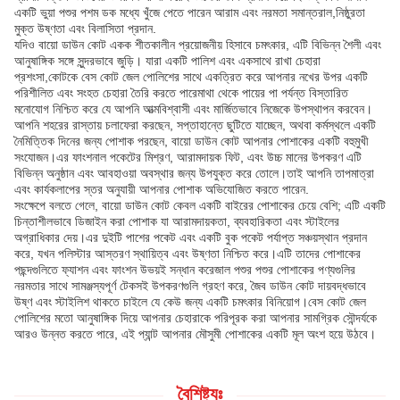
একটি ভুয়া পশুর পশম ডক মধ্যে খুঁজে পেতে পারেন আরাম এবং নরমতা সমান্তরাল,নিষ্ঠুরতা
মুক্ত উষ্ণতা এবং বিলাসিতা প্রদান.
যদিও বায়ো ডাউন কোট একক শীতকালীন প্রয়োজনীয় হিসাবে চমৎকার, এটি বিভিন্ন শৈলী এবং
আনুষাঙ্গিক সঙ্গে সুন্দরভাবে জুড়ি। যারা একটি পালিশ এবং একসাথে রাখা চেহারা
প্রশংসা,কোটকে বেস কোট জেল পোলিশের সাথে একত্রিত করে আপনার নখের উপর একটি
পরিশীলিত এবং সংহত চেহারা তৈরি করতে পারেমাথা থেকে পায়ের পা পর্যন্ত বিস্তারিত
মনোযোগ নিশ্চিত করে যে আপনি আত্মবিশ্বাসী এবং মার্জিতভাবে নিজেকে উপস্থাপন করবেন।
আপনি শহরের রাস্তায় চলাফেরা করছেন, সপ্তাহান্তে ছুটিতে যাচ্ছেন, অথবা কর্মস্থলে একটি
নৈমিত্তিক দিনের জন্য পোশাক পরছেন, বায়ো ডাউন কোট আপনার পোশাকের একটি বহুমুখী
সংযোজন।এর ফাংশনাল পকেটের মিশ্রণ, আরামদায়ক ফিট, এবং উচ্চ মানের উপকরণ এটি
বিভিন্ন অনুষ্ঠান এবং আবহাওয়া অবস্থার জন্য উপযুক্ত করে তোলে।তাই আপনি তাপমাত্রা
এবং কার্যকলাপের স্তর অনুযায়ী আপনার পোশাক অভিযোজিত করতে পারেন.
সংক্ষেপে বলতে গেলে, বায়ো ডাউন কোট কেবল একটি বাইরের পোশাকের চেয়ে বেশি; এটি একটি
চিন্তাশীলভাবে ডিজাইন করা পোশাক যা আরামদায়কতা, ব্যবহারিকতা এবং স্টাইলের
অগ্রাধিকার দেয়।এর দুইটি পাশের পকেট এবং একটি বুক পকেট পর্যাপ্ত সঞ্চয়স্থান প্রদান
করে, যখন পলিস্টার আস্তরণ স্থায়িত্ব এবং উষ্ণতা নিশ্চিত করে।এটি তাদের পোশাকের
পছন্দগুলিতে ফ্যাশন এবং ফাংশন উভয়ই সন্ধান করেজাল পশুর পশুর পোশাকের পণ্যগুলির
নরমতার সাথে সামঞ্জস্যপূর্ণ টেকসই উপকরণগুলি গ্রহণ করে, জৈব ডাউন কোট দায়বদ্ধভাবে
উষ্ণ এবং স্টাইলিশ থাকতে চাইলে যে কেউ জন্য একটি চমৎকার বিনিয়োগ।বেস কোট জেল
পোলিশের মতো আনুষাঙ্গিক দিয়ে আপনার চেহারাকে পরিপূরক করা আপনার সামগ্রিক সৌন্দর্যকে
আরও উন্নত করতে পারে, এই প্যান্ট আপনার মৌসুমী পোশাকের একটি মূল অংশ হয়ে উঠবে।
বৈশিষ্ট্যঃ