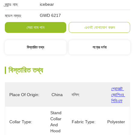
icebear
ব্র্যান্ড নাম:
GWD 6217
মডেল নম্বর:
সেরা দাম পান
এখনই যোগাযোগ করুন
বিস্তারিত তথ্য
পণ্যের বর্ণনা
বিস্তারিত তথ্য
প্রোডাক্ট 
Place Of Origin:
China
দলিল:
ব্রোশিওর 
পিডিএফ
Stand 
Collar 
Collar Type:
Fabric Type:
Polyester
And 
Hood