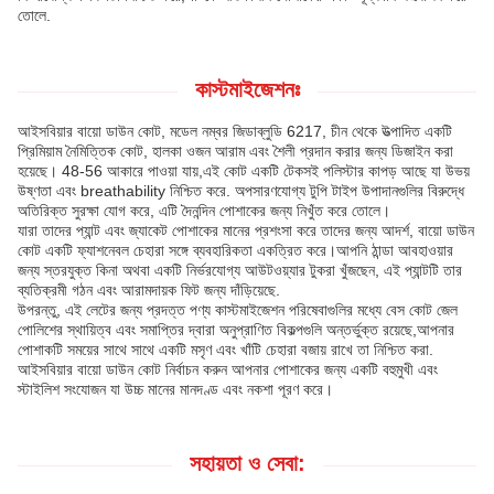
তোলে.
কাস্টমাইজেশনঃ
আইসবিয়ার বায়ো ডাউন কোট, মডেল নম্বর জিডাব্লুডি 6217, চীন থেকে উত্পাদিত একটি
প্রিমিয়াম নৈমিত্তিক কোট, হালকা ওজন আরাম এবং শৈলী প্রদান করার জন্য ডিজাইন করা
হয়েছে। 48-56 আকারে পাওয়া যায়,এই কোট একটি টেকসই পলিস্টার কাপড় আছে যা উভয়
উষ্ণতা এবং breathability নিশ্চিত করে. অপসারণযোগ্য টুপি টাইপ উপাদানগুলির বিরুদ্ধে
অতিরিক্ত সুরক্ষা যোগ করে, এটি দৈনন্দিন পোশাকের জন্য নিখুঁত করে তোলে।
যারা তাদের প্যান্ট এবং জ্যাকেট পোশাকের মানের প্রশংসা করে তাদের জন্য আদর্শ, বায়ো ডাউন
কোট একটি ফ্যাশনেবল চেহারা সঙ্গে ব্যবহারিকতা একত্রিত করে।আপনি ঠান্ডা আবহাওয়ার
জন্য স্তরযুক্ত কিনা অথবা একটি নির্ভরযোগ্য আউটওয়্যার টুকরা খুঁজছেন, এই প্যান্টটি তার
ব্যতিক্রমী গঠন এবং আরামদায়ক ফিট জন্য দাঁড়িয়েছে.
উপরন্তু, এই লেটের জন্য প্রদত্ত পণ্য কাস্টমাইজেশন পরিষেবাগুলির মধ্যে বেস কোট জেল
পোলিশের স্থায়িত্ব এবং সমাপ্তির দ্বারা অনুপ্রাণিত বিকল্পগুলি অন্তর্ভুক্ত রয়েছে,আপনার
পোশাকটি সময়ের সাথে সাথে একটি মসৃণ এবং খাঁটি চেহারা বজায় রাখে তা নিশ্চিত করা.
আইসবিয়ার বায়ো ডাউন কোট নির্বাচন করুন আপনার পোশাকের জন্য একটি বহুমুখী এবং
স্টাইলিশ সংযোজন যা উচ্চ মানের মানদণ্ড এবং নকশা পূরণ করে।
সহায়তা ও সেবা: