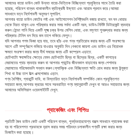
আমাদের বায়ো ডাউন কোট উন্নত বায়ো-ভিত্তিক বিচ্ছিন্নতা প্রযুক্তির সাথে তৈরি করা
হয়েছে, পরিবেশ বান্ধব থাকাকালীন ব্যতিক্রমী উষ্ণতা এবং আরাম প্রদান করে।আমরা
সাবধানে যত্ন নির্দেশাবলী অনুসরণ সুপারিশ.
আপনার বায়ো ডাউন কোটের লফ্ট এবং আইসোলেশন বৈশিষ্ট্যগুলি বজায় রাখতে, ঘন ঘন ধোয়ার
থেকে বিরত থাকুন এবং পরিষ্কার করার সময় সর্বদা একটি নরম, ডাউন-নির্দিষ্ট ডিটারজেন্ট ব্যবহার
করুন।ঠান্ডা পানি দিয়ে একটি সূক্ষ্ম চক্র উপর মেশিন ধোয়া, এবং মসৃণতা পুনরুদ্ধার করার জন্য
পরিষ্কার টেনিস বল দিয়ে কম তাপে শুকিয়ে ফেলুন।
যদি আপনার পশম ভিজা হয়ে যায়, তবে ছাঁচ এবং গন্ধ প্রতিরোধ করার জন্য এটি সংরক্ষণের
আগে এটি সম্পূর্ণরূপে শুকিয়ে যাওয়ার অনুমতি দিন।শুকনো জায়গা এবং ডাউন এর নিরোধক
ক্ষমতা সংরক্ষণ করার জন্য দীর্ঘ সময়ের জন্য এটি কম্প্রেস এড়াতে.
ছোটখাটো ক্ষয়ক্ষতির ক্ষেত্রে যেমন ছোটখাটো ছিদ্র বা ছিদ্রের ছিদ্র, একটি কাপড়ের
মেরামতের প্যাচ ব্যবহার করুন বা আপনার প্যান্টের জীবনকাল বাড়ানোর জন্য পেশাদার
মেরামতের পরিষেবাগুলি সন্ধান করুন।ফ্যাব্রিক এবং বিচ্ছিন্নতা ক্ষতি রোধ করার জন্য উন্মুক্ত
শিখা বা উচ্চ তাপ উত্স এক্সপোজার এড়ান.
পণ্য বৈশিষ্ট্য, গ্যারান্টি দাবি, বা বিস্তারিত যত্ন নির্দেশাবলী সম্পর্কিত কোন প্রযুক্তিগত
সহায়তা জন্য,আপনার ক্রয়ের সাথে সরবরাহিত পণ্য ম্যানুয়ালটি দেখুন বা আরও সহায়তার জন্য
আমাদের অফিসিয়াল ওয়েবসাইটটি দেখুন.
প্যাকেজিং এবং শিপিংঃ
প্রতিটি জৈব ডাউন কোট একটি পরিবেশ বান্ধব, পুনর্ব্যবহারযোগ্য বাক্সে সাবধানে প্যাকেজ করা
হয় যা পরিবেশগত প্রভাবকে হ্রাস করার সময় পরিবহন চলাকালীন পণ্যটি রক্ষা করার জন্য
ডিজাইন করা হয়েছে।