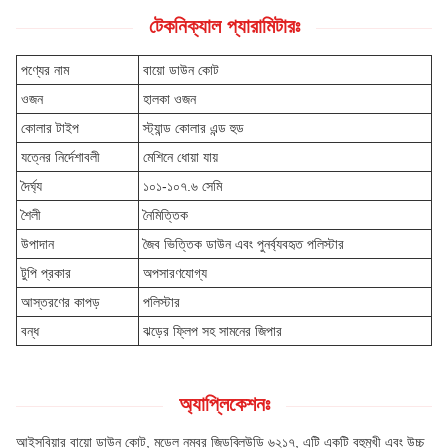
টেকনিক্যাল প্যারামিটারঃ
পণ্যের নাম
বায়ো ডাউন কোট
ওজন
হালকা ওজন
কোলার টাইপ
স্ট্যান্ড কোলার এন্ড হুড
যত্নের নির্দেশাবলী
মেশিনে ধোয়া যায়
দৈর্ঘ্য
১০১-১০৭.৬ সেমি
শৈলী
নৈমিত্তিক
উপাদান
জৈব ভিত্তিক ডাউন এবং পুনর্ব্যবহৃত পলিস্টার
টুপি প্রকার
অপসারণযোগ্য
আস্তরণের কাপড়
পলিস্টার
বন্ধ
ঝড়ের ফ্লিপ সহ সামনের জিপার
অ্যাপ্লিকেশনঃ
আইসবিয়ার বায়ো ডাউন কোট, মডেল নম্বর জিডব্লিউডি ৬২১৭, এটি একটি বহুমুখী এবং উচ্চ