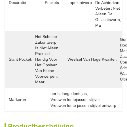
Decoratie:
Pockets
Lapelontwerp:
De Achterkant 
Verbetert Niet 
Alleen De 
Gezichtsvorm, 
Ma
Het Schuine 
Gem
Zakontwerp 
Hoo
Is Niet Alleen 
Mate
Praktisch, 
Zach
Slant Pocket:
Handig Voor 
Weefsel Van Hoge Kwaliteit:
Com
Het Opslaan 
Ade
Van Kleine 
Waa
Voorwerpen, 
Ult
Maar
herfst lange lentejas
, 
Markeren:
Vrouwen lentejassen stijlvol
, 
Vrouwen lente jassen stijlvol ontwerp
Productbeschrijving