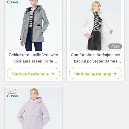
Video
Gekluisterde taille Vrouwen
Comfortabele herfstjas met
voorjaarsjassen Korte
kapvul polyester dames
waterdichte Windbreaker
lentejassen en jassen
Slimming Fit
Vind de beste prijs
Vind de beste prijs