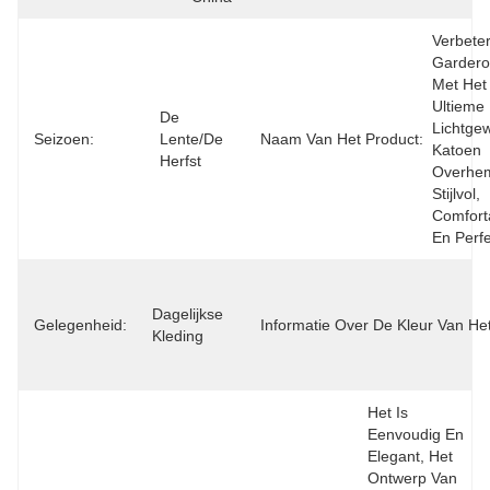
Verbeter
Gardero
Met Het 
Ultieme 
De 
Lichtgew
Seizoen:
Lente/de 
Naam Van Het Product:
Katoen 
Herfst
Overhem
Stijlvol, 
Comforta
En Perfe
Dagelijkse 
Gelegenheid:
Informatie Over De Kleur Van Het
Kleding
Het Is 
Eenvoudig En 
Elegant, Het 
Ontwerp Van 