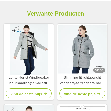
Verwante Producten
Video
Lente Herfst Windbreaker
Slimming fit lichtgewicht
jas Middellengte Collectie
voorjaarsjas voorjaars-herfst
Lentejassen Voor Vrouwen
zippered waist windbreaker
Herfst
jas
Vind de beste prijs
Vind de beste prijs