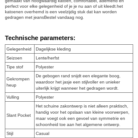
gemaakt van hoogwaardig katoen, comfortabel, ademend en
perfect voor elke gelegenheid of je je nu aan of uit kleedt.het
katoenen overhemd is een veelzijdig stuk dat kan worden
gedragen met jeansBestel vandaag nog.
Technische parameters:
Gelegenheid
Dagelijkse kleding
Seizoen
Lente/herfst
Tipe stof
Polyester
De gebogen rand snijdt een elegante boog,
Gekrompen
waardoor het jasje een stijlvoller en unieker
heup
uiterlijk krijgt wanneer het gedragen wordt.
Vulling
Polyester
Het schuine zakontwerp is niet alleen praktisch,
handig voor het opslaan van kleine voorwerpen,
Slant Pocket
maar voegt ook een gevoel van symmetrie en
schoonheid toe aan het algemene ontwerp.
Stijl
Casual