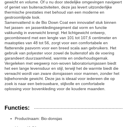
gewicht en volume. Of u nu door stedelijke omgevingen navigeert
of geniet van buitenactiviteiten, deze jas levert uitzonderlijke
thermische prestaties met behoud van een moderne en
gestroomlijnde look.
Samenvattend is de Bio Down Coat een innovatief stuk binnen
het jassen- en jassenkledingsegment dat vorm en functie
vakkundig in evenwicht brengt. Het lichtgewicht ontwerp,
gecombineerd met een lengte van 101 tot 107,6 centimeter en
maatopties van 48 tot 56, zorgt voor een comfortabele en
flatterende pasvorm voor een breed scala aan gebruikers. Het
gebruik van polyester voor zowel de buitenstof als de voering
garandeert duurzaamheid, warmte en onderhoudsgemak.
Vergeleken met wegwerp non-woven laboratoriumjassen biedt
het een lange levensduur en stijl, terwijl het de warmte biedt die
verwacht wordt van zware donsjassen voor mannen, zonder het
bijbehorende gewicht. Deze jas is ideaal voor iedereen die op
zoek is naar een betrouwbare, stijlvolle en comfortabele
oplossing voor bovenkleding voor de koudere maanden.
Functies:
Productnaam: Bio-donsjas