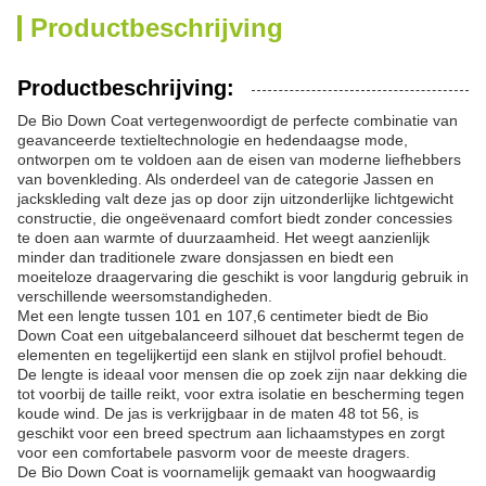
Productbeschrijving
Productbeschrijving:
De Bio Down Coat vertegenwoordigt de perfecte combinatie van
geavanceerde textieltechnologie en hedendaagse mode,
ontworpen om te voldoen aan de eisen van moderne liefhebbers
van bovenkleding. Als onderdeel van de categorie Jassen en
jackskleding valt deze jas op door zijn uitzonderlijke lichtgewicht
constructie, die ongeëvenaard comfort biedt zonder concessies
te doen aan warmte of duurzaamheid. Het weegt aanzienlijk
minder dan traditionele zware donsjassen en biedt een
moeiteloze draagervaring die geschikt is voor langdurig gebruik in
verschillende weersomstandigheden.
Met een lengte tussen 101 en 107,6 centimeter biedt de Bio
Down Coat een uitgebalanceerd silhouet dat beschermt tegen de
elementen en tegelijkertijd een slank en stijlvol profiel behoudt.
De lengte is ideaal voor mensen die op zoek zijn naar dekking die
tot voorbij de taille reikt, voor extra isolatie en bescherming tegen
koude wind. De jas is verkrijgbaar in de maten 48 tot 56, is
geschikt voor een breed spectrum aan lichaamstypes en zorgt
voor een comfortabele pasvorm voor de meeste dragers.
De Bio Down Coat is voornamelijk gemaakt van hoogwaardig