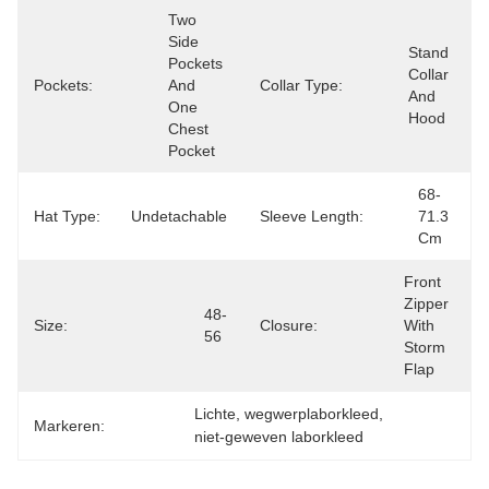
Two 
Side 
Stand 
Pockets 
Collar 
Pockets:
And 
Collar Type:
And 
One 
Hood
Chest 
Pocket
68-
Hat Type:
Undetachable
Sleeve Length:
71.3 
Cm
Front 
Zipper 
48-
Size:
Closure:
With 
56
Storm 
Flap
Lichte
, 
wegwerplaborkleed
, 
Markeren:
niet-geweven laborkleed