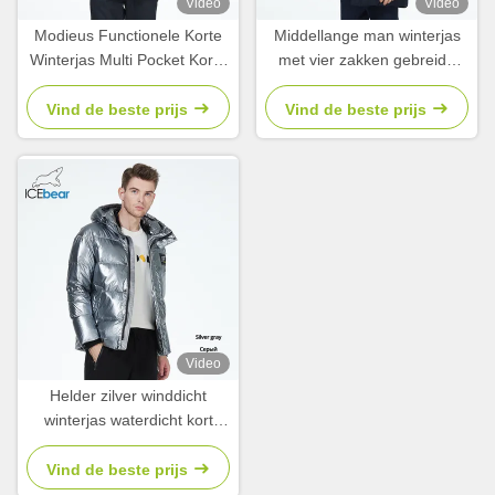
Video
Video
Modieus Functionele Korte
Middellange man winterjas
Winterjas Multi Pocket Korte
met vier zakken gebreide
Downjas Voor Mannen
manchet Warm waterdicht
jasje
Vind de beste prijs
Vind de beste prijs
Video
Helder zilver winddicht
winterjas waterdicht kort
dikke winterjas mens
glanzend stof
Vind de beste prijs