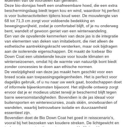
iedereen van de voordelen kan genieten.
Deze bio-donsjas heeft een onafneembare hoed, die een extra
beschermingslaag biedt tegen kou en wind, waardoor hij perfect
is voor buitenactiviteiten tijdens koud weer. De mouwlengte van
68 tot 71,3 cm zorgt voor voldoende bedekking en
bewegingsvrijheid, zodat je comfortabel blijft, of je nu onderweg
bent, wandelt of gewoon geniet van een winterwandeling.
Een van de opvallende kenmerken van deze jas is de integratie
van elementen van deken van imitatiebont, die niet alleen de
esthetische aantrekkingskracht versterken, maar ook bijdragen
aan de isolerende eigenschappen. Dit maakt de Icebear Bio
Down Coat een uitstekende keuze voor koude klimaten en
winterseizoenen, omdat hij de warmte van natuurlijk bont biedt
zonder concessies te doen aan ethische normen.
De veelzijdigheid van deze jas maakt hem geschikt voor een
breed scala aan toepassingsgelegenheden. Het is perfect voor
dagelijks gebruik, of u nu naar uw werk gaat, boodschappen doet
of informele bijeenkomsten bijwoont. Het stijlvolle ontwerp zorgt
ervoor dat je er modieus uitziet terwijl je beschermd blijft tegen
barre weersomstandigheden. Bovendien is de jas ideaal voor
buitensporten en winterexcursies, zoals skiën, snowboarden of
wandelen, waarbij betrouwbare isolatie en duurzaamheid
essentieel zijn.
Bovendien doet de Bio Down Coat het goed in reisscenario's,
vooral bij het bezoeken van koudere streken. De lichtgewicht en