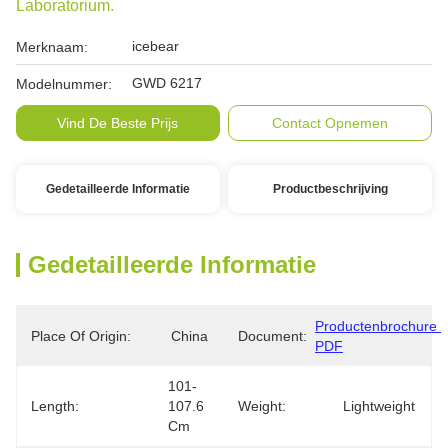
Laboratorium.
icebear
Merknaam:
GWD 6217
Modelnummer:
Vind De Beste Prijs
Contact Opnemen
Gedetailleerde Informatie
Productbeschrijving
Gedetailleerde Informatie
Productenbrochure 
Place Of Origin:
China
Document:
PDF
101-
Length:
107.6 
Weight:
Lightweight
Cm