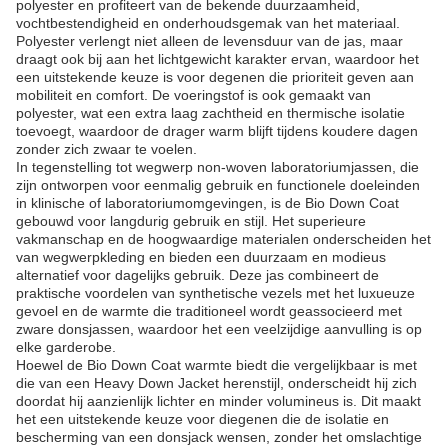
polyester en profiteert van de bekende duurzaamheid,
vochtbestendigheid en onderhoudsgemak van het materiaal.
Polyester verlengt niet alleen de levensduur van de jas, maar
draagt ​​ook bij aan het lichtgewicht karakter ervan, waardoor het
een uitstekende keuze is voor degenen die prioriteit geven aan
mobiliteit en comfort. De voeringstof is ook gemaakt van
polyester, wat een extra laag zachtheid en thermische isolatie
toevoegt, waardoor de drager warm blijft tijdens koudere dagen
zonder zich zwaar te voelen.
In tegenstelling tot wegwerp non-woven laboratoriumjassen, die
zijn ontworpen voor eenmalig gebruik en functionele doeleinden
in klinische of laboratoriumomgevingen, is de Bio Down Coat
gebouwd voor langdurig gebruik en stijl. Het superieure
vakmanschap en de hoogwaardige materialen onderscheiden het
van wegwerpkleding en bieden een duurzaam en modieus
alternatief voor dagelijks gebruik. Deze jas combineert de
praktische voordelen van synthetische vezels met het luxueuze
gevoel en de warmte die traditioneel wordt geassocieerd met
zware donsjassen, waardoor het een veelzijdige aanvulling is op
elke garderobe.
Hoewel de Bio Down Coat warmte biedt die vergelijkbaar is met
die van een Heavy Down Jacket herenstijl, onderscheidt hij zich
doordat hij aanzienlijk lichter en minder volumineus is. Dit maakt
het een uitstekende keuze voor diegenen die de isolatie en
bescherming van een donsjack wensen, zonder het omslachtige