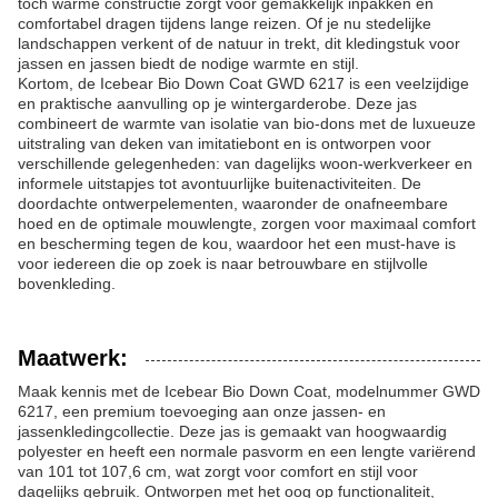
toch warme constructie zorgt voor gemakkelijk inpakken en
comfortabel dragen tijdens lange reizen. Of je nu stedelijke
landschappen verkent of de natuur in trekt, dit kledingstuk voor
jassen en jassen biedt de nodige warmte en stijl.
Kortom, de Icebear Bio Down Coat GWD 6217 is een veelzijdige
en praktische aanvulling op je wintergarderobe. Deze jas
combineert de warmte van isolatie van bio-dons met de luxueuze
uitstraling van deken van imitatiebont en is ontworpen voor
verschillende gelegenheden: van dagelijks woon-werkverkeer en
informele uitstapjes tot avontuurlijke buitenactiviteiten. De
doordachte ontwerpelementen, waaronder de onafneembare
hoed en de optimale mouwlengte, zorgen voor maximaal comfort
en bescherming tegen de kou, waardoor het een must-have is
voor iedereen die op zoek is naar betrouwbare en stijlvolle
bovenkleding.
Maatwerk:
Maak kennis met de Icebear Bio Down Coat, modelnummer GWD
6217, een premium toevoeging aan onze jassen- en
jassenkledingcollectie. Deze jas is gemaakt van hoogwaardig
polyester en heeft een normale pasvorm en een lengte variërend
van 101 tot 107,6 cm, wat zorgt voor comfort en stijl voor
dagelijks gebruik. Ontworpen met het oog op functionaliteit,