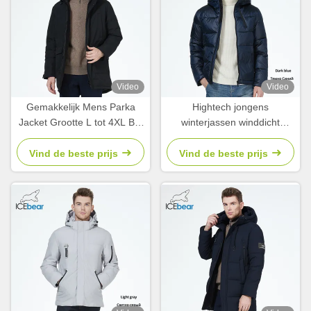
Video
Video
Gemakkelijk Mens Parka
Hightech jongens
Jacket Grootte L tot 4XL Bio
winterjassen winddicht
Down Jacket Met Veel
oliebestendig waterdicht
Zakken
winterjas
Vind de beste prijs
Vind de beste prijs