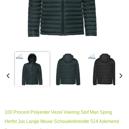
100 Procent Polyester Vezel Voering Stof Man Sping
Herfst Jas Lange Mouw Schouderbreedte 514 Ademend