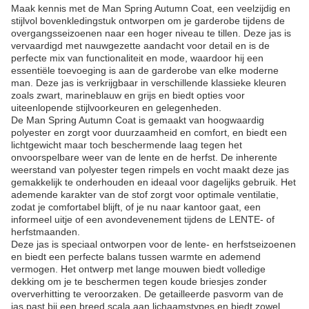
Maak kennis met de Man Spring Autumn Coat, een veelzijdig en
stijlvol bovenkledingstuk ontworpen om je garderobe tijdens de
overgangsseizoenen naar een hoger niveau te tillen. Deze jas is
vervaardigd met nauwgezette aandacht voor detail en is de
perfecte mix van functionaliteit en mode, waardoor hij een
essentiële toevoeging is aan de garderobe van elke moderne
man. Deze jas is verkrijgbaar in verschillende klassieke kleuren
zoals zwart, marineblauw en grijs en biedt opties voor
uiteenlopende stijlvoorkeuren en gelegenheden.
De Man Spring Autumn Coat is gemaakt van hoogwaardig
polyester en zorgt voor duurzaamheid en comfort, en biedt een
lichtgewicht maar toch beschermende laag tegen het
onvoorspelbare weer van de lente en de herfst. De inherente
weerstand van polyester tegen rimpels en vocht maakt deze jas
gemakkelijk te onderhouden en ideaal voor dagelijks gebruik. Het
ademende karakter van de stof zorgt voor optimale ventilatie,
zodat je comfortabel blijft, of je nu naar kantoor gaat, een
informeel uitje of een avondevenement tijdens de LENTE- of
herfstmaanden.
Deze jas is speciaal ontworpen voor de lente- en herfstseizoenen
en biedt een perfecte balans tussen warmte en ademend
vermogen. Het ontwerp met lange mouwen biedt volledige
dekking om je te beschermen tegen koude briesjes zonder
oververhitting te veroorzaken. De getailleerde pasvorm van de
jas past bij een breed scala aan lichaamstypes en biedt zowel