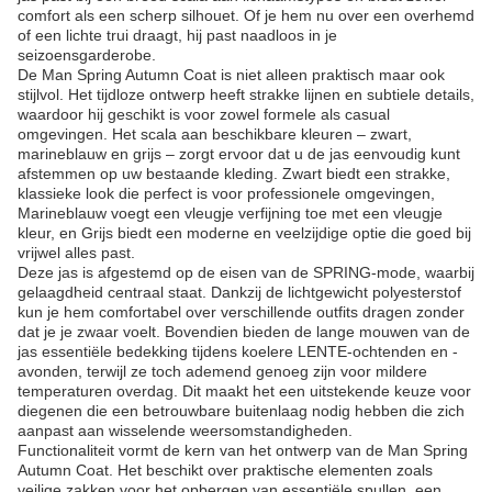
comfort als een scherp silhouet. Of je hem nu over een overhemd
of een lichte trui draagt, hij past naadloos in je
seizoensgarderobe.
De Man Spring Autumn Coat is niet alleen praktisch maar ook
stijlvol. Het tijdloze ontwerp heeft strakke lijnen en subtiele details,
waardoor hij geschikt is voor zowel formele als casual
omgevingen. Het scala aan beschikbare kleuren – zwart,
marineblauw en grijs – zorgt ervoor dat u de jas eenvoudig kunt
afstemmen op uw bestaande kleding. Zwart biedt een strakke,
klassieke look die perfect is voor professionele omgevingen,
Marineblauw voegt een vleugje verfijning toe met een vleugje
kleur, en Grijs biedt een moderne en veelzijdige optie die goed bij
vrijwel alles past.
Deze jas is afgestemd op de eisen van de SPRING-mode, waarbij
gelaagdheid centraal staat. Dankzij de lichtgewicht polyesterstof
kun je hem comfortabel over verschillende outfits dragen zonder
dat je je zwaar voelt. Bovendien bieden de lange mouwen van de
jas essentiële bedekking tijdens koelere LENTE-ochtenden en -
avonden, terwijl ze toch ademend genoeg zijn voor mildere
temperaturen overdag. Dit maakt het een uitstekende keuze voor
diegenen die een betrouwbare buitenlaag nodig hebben die zich
aanpast aan wisselende weersomstandigheden.
Functionaliteit vormt de kern van het ontwerp van de Man Spring
Autumn Coat. Het beschikt over praktische elementen zoals
veilige zakken voor het opbergen van essentiële spullen, een