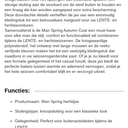
stevige sluiting aan de voorkant om de wind buiten te houden en
een kraag die kan worden aangepast voor extra bescherming.
Deze doordachte details verheffen de jas van een eenvoudig
kledingstuk tot een betrouwbare metgezel voor uw LENTE- en
herfstavonturen.
Samenvattend is de Man Spring Autumn Coat een must-have
voor elke man die stijl, comfort en functionaliteit wil combineren
tijdens de LENTE- en herfstseizoenen. De hoogwaardige
polyesterstof, het ontwerp met lange mouwen en de reeks
verfijnde kleuren maken het tot een veelzijdig kledingstuk dat
naadloos in uw seizoensgarderobe past. Of je je nu kleedt voor
een formele gelegenheid of het casual houdt, deze jas biedt de
perfecte balans tussen warmte en ademend vermogen, zodat je
het hele seizoen comfortabel blijft en er verzorgd uitziet.
Functies:
Productnaam: Man Spring herfstjas
Sluitingstype: knoopsluiting voor een klassieke look
Gelegenheid: Perfect voor buitenactiviteiten tijdens de
LENTE