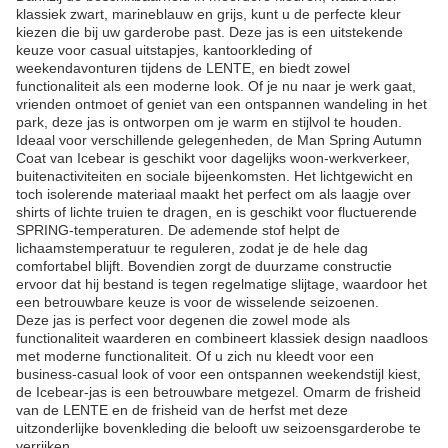
klassiek zwart, marineblauw en grijs, kunt u de perfecte kleur
kiezen die bij uw garderobe past. Deze jas is een uitstekende
keuze voor casual uitstapjes, kantoorkleding of
weekendavonturen tijdens de LENTE, en biedt zowel
functionaliteit als een moderne look. Of je nu naar je werk gaat,
vrienden ontmoet of geniet van een ontspannen wandeling in het
park, deze jas is ontworpen om je warm en stijlvol te houden.
Ideaal voor verschillende gelegenheden, de Man Spring Autumn
Coat van Icebear is geschikt voor dagelijks woon-werkverkeer,
buitenactiviteiten en sociale bijeenkomsten. Het lichtgewicht en
toch isolerende materiaal maakt het perfect om als laagje over
shirts of lichte truien te dragen, en is geschikt voor fluctuerende
SPRING-temperaturen. De ademende stof helpt de
lichaamstemperatuur te reguleren, zodat je de hele dag
comfortabel blijft. Bovendien zorgt de duurzame constructie
ervoor dat hij bestand is tegen regelmatige slijtage, waardoor het
een betrouwbare keuze is voor de wisselende seizoenen.
Deze jas is perfect voor degenen die zowel mode als
functionaliteit waarderen en combineert klassiek design naadloos
met moderne functionaliteit. Of u zich nu kleedt voor een
business-casual look of voor een ontspannen weekendstijl kiest,
de Icebear-jas is een betrouwbare metgezel. Omarm de frisheid
van de LENTE en de frisheid van de herfst met deze
uitzonderlijke bovenkleding die belooft uw seizoensgarderobe te
verrijken.