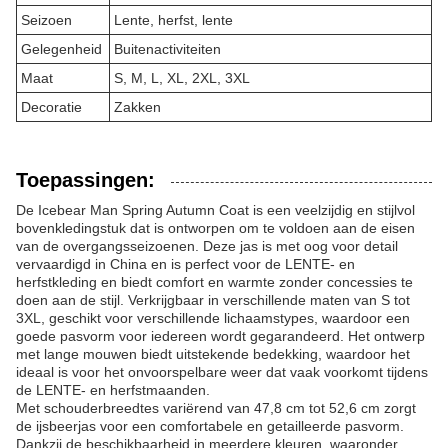
Seizoen
Lente, herfst, lente
Gelegenheid
Buitenactiviteiten
Maat
S, M, L, XL, 2XL, 3XL
Decoratie
Zakken
Toepassingen:
De Icebear Man Spring Autumn Coat is een veelzijdig en stijlvol
bovenkledingstuk dat is ontworpen om te voldoen aan de eisen
van de overgangsseizoenen. Deze jas is met oog voor detail
vervaardigd in China en is perfect voor de LENTE- en
herfstkleding en biedt comfort en warmte zonder concessies te
doen aan de stijl. Verkrijgbaar in verschillende maten van S tot
3XL, geschikt voor verschillende lichaamstypes, waardoor een
goede pasvorm voor iedereen wordt gegarandeerd. Het ontwerp
met lange mouwen biedt uitstekende bedekking, waardoor het
ideaal is voor het onvoorspelbare weer dat vaak voorkomt tijdens
de LENTE- en herfstmaanden.
Met schouderbreedtes variërend van 47,8 cm tot 52,6 cm zorgt
de ijsbeerjas voor een comfortabele en getailleerde pasvorm.
Dankzij de beschikbaarheid in meerdere kleuren, waaronder