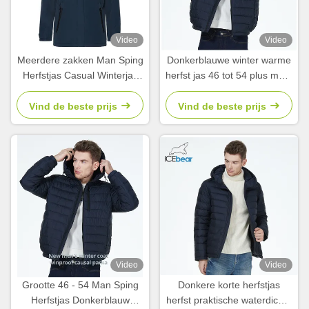
Video
Video
Meerdere zakken Man Sping
Donkerblauwe winter warme
Herfstjas Casual Winterjas
herfst jas 46 tot 54 plus maat
Voor water Wassen
herfst jassen voor klanten
Handwassen
vereisten
Vind de beste prijs
Vind de beste prijs
Video
Video
Grootte 46 - 54 Man Sping
Donkere korte herfstjas
Herfstjas Donkerblauw
herfst praktische waterdichte