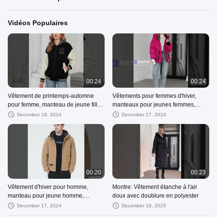
Vidéos Populaires
00:24
00:24
Vêtement de printemps-automne
Vêtements pour femmes d'hiver,
pour femme, manteau de jeune fille,
manteaux pour jeunes femmes,
résistant à l'eau, résistant au vent,
imperméables à l'eau, résistants au
December 18, 2024
December 17, 2024
couleurs vives
vent, couleurs vives, manteaux
épais
00:20
00:23
Vêtement d'hiver pour homme,
Montre: Vêtement étanche à l'air
manteau pour jeune homme,
doux avec doublure en polyester
étanche, étanche au vent
December 17, 2024
December 16, 2025