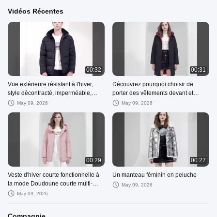
Vidéos Récentes
00:32
00:31
Vue extérieure résistant à l'hiver,
Découvrez pourquoi choisir de
style décontracté, imperméable,
porter des vêtements devant et
polyester, pour tous types de
derrière, sombres et clairs, pour les
May 09, 2026
May 09, 2026
vêtements Démo
affaires et les loisirs.
00:29
00:27
Veste d'hiver courte fonctionnelle à
Un manteau féminin en peluche
la mode Doudoune courte multi-
May 09, 2026
poches pour hommes vitrine
May 09, 2026
Compagnie