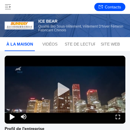
Contacts
ICE BEAR
Qualité Bio Sous-Vêtement, Vêtement D'hiver Féminin
Fabricant Chinois
À LA MAISON
VIDÉOS
LISTE DE LECTURE
SITE WEB
Profil de l'entreprise