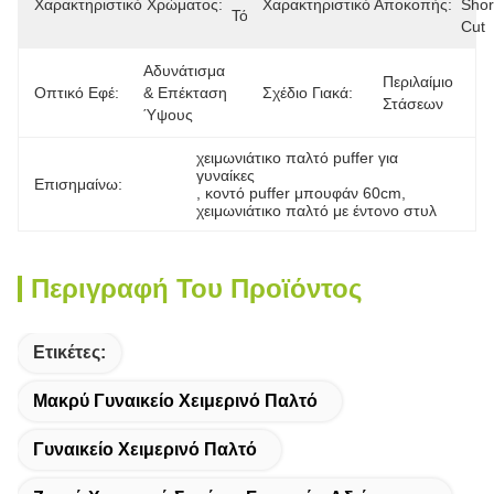
Χαρακτηριστικό Χρώματος:
Χαρακτηριστικό Αποκοπής:
Short
Τόνοι
Cut
Αδυνάτισμα 
Περιλαίμιο 
Οπτικό Εφέ:
& Επέκταση 
Σχέδιο Γιακά:
Στάσεων
Ύψους
χειμωνιάτικο παλτό puffer για 
γυναίκες
Επισημαίνω:
, 
κοντό puffer μπουφάν 60cm
, 
χειμωνιάτικο παλτό με έντονο στυλ
Περιγραφή Του Προϊόντος
Ετικέτες:
Μακρύ Γυναικείο Χειμερινό Παλτό
Γυναικείο Χειμερινό Παλτό