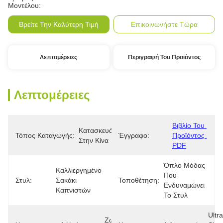
Μοντέλου:
Βρείτε Την Καλύτερη Τιμή
Επικοινωνήστε Τώρα
Λεπτομέρειες
Περιγραφή Του Προϊόντος
Λεπτομέρειες
Βιβλίο Του 
Κατασκευάζεται 
Τόπος Καταγωγής:
Έγγραφο:
Προϊόντος 
Στην Κίνα
PDF
Όπλο Μόδας 
Καλλιεργημένο 
Που 
Στυλ:
Σακάκι 
Τοποθέτηση:
Ενδυναμώνει 
Καπνιστών
Το Στυλ
Ultra
Ζωντανοί 