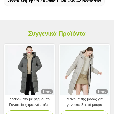
Ζεστά Χειμερινά Σακάκια Γυναικών Αδιάσπαστα
Συγγενικά Προϊόντα
Βίντεο
Βίντεο
Κλειδωμένο με φερμουάρ
Μανδύα της μόδας για
Γυναικείο χειμερινό παλτό
γυναίκες Ζεστό μακρύ
μακριά κορίτσια χειμερινό
χειμερινό μπουφάν για τους