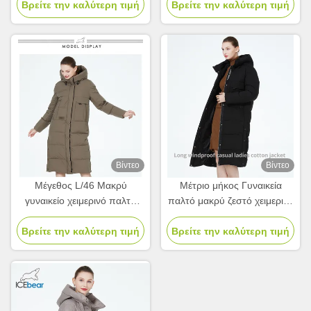
Βρείτε την καλύτερη τιμή
μπουφάν 63 - 66cm μήκος
Βρείτε την καλύτερη τιμή
κρύους χειμώνες
μανίκου
Βίντεο
Βίντεο
Μέγεθος L/46 Μακρύ
Μέτριο μήκος Γυναικεία
γυναικείο χειμερινό παλτό
παλτό μακρύ ζεστό χειμερινό
Μακρύ παλτό γυναίκες 65cm
μπουφάν μέγεθος L μέγεθος
Βρείτε την καλύτερη τιμή
μήκος μανίκου
Βρείτε την καλύτερη τιμή
46