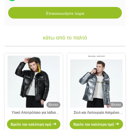
Επικοινωνήστε τώρα
κάτω από το παλτό
Βίντεο
Βίντεο
Υλικό Αποτρόπαιο για λάδια
Στυλ και Λειτουργία Ασημένιο
Κατώτατο παλτό Μαύρο
βραχύ μπουφάν για άνδρες
Αδιάβροχο σακάκι Μέγεθος 46-54
Χειμερινή χρήση
Βρείτε την καλύτερη τιμή
Βρείτε την καλύτερη τιμή