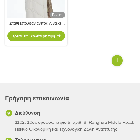
Βίντεο
Σπαθί μπουφάν άνετος γυναίκες
χειμερινό μπουφάν για
καθημερινή χρήση
Βρείτε την καλύτερη τιμή
1
Γρήγορη επικοινωνία
Διεύθυνση
1102, 10ος όροφος, κτίριο 5, αριθ. 8, Ronghua Middle Road,
Πεκίνο Οικονομική και Τεχνολογική Ζώνη Ανάπτυξης