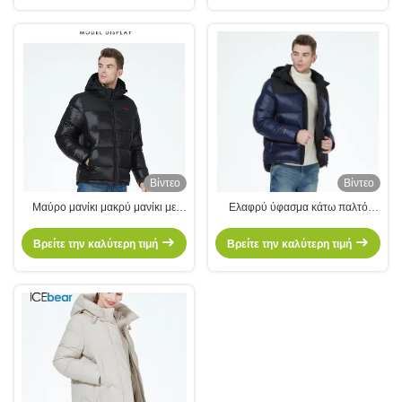
Βίντεο
Βίντεο
Μαύρο μανίκι μακρύ μανίκι με
Ελαφρύ ύφασμα κάτω παλτό
κουκούλα Κανονικό παλτό για
αθλητικό casual style σακάκι
άνδρες
ελαφρύ υδραυλικό ύφασμα
Βρείτε την καλύτερη τιμή
Βρείτε την καλύτερη τιμή
σύντομο ανδρικό παλτό