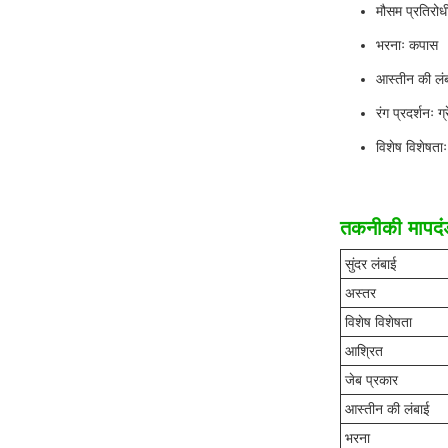
मौसम प्रतिरोधी
भरनाः कपास
आस्तीन की लंब
रंग प्रदर्शनः ग
विशेष विशेषताः
तकनीकी मापदं
सुंदर लंबाई
अस्तर
विशेष विशेषता
आश्रित
जेब प्रकार
आस्तीन की लंबाई
भरना