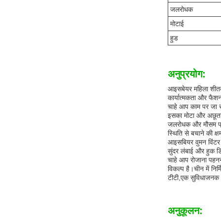
जलरोधक
मोटाई
हुड
अनुप्रयोग:
आइसबेयर महिला शीतकाल
कार्यात्मकता और फैशन
चाहे आप काम पर जा रह
इसका मोटा और अछूता 
जलरोधक और मौसम प्रति
स्थिति से बचाने की क
आइसबियर वुमन विंटर क
सुंदर लंबाई और हुक ड
चाहे आप रोजाना पहनन
विकल्प है।चीन में निर
टीटी,एक सुविधाजनक और
अनुकूलन: