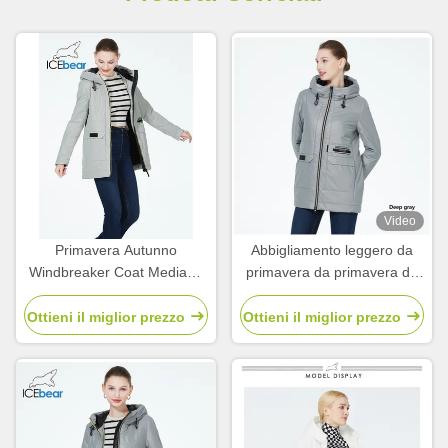
Video
Primavera Autunno
Abbigliamento leggero da
Windbreaker Coat Mediana
primavera da primavera da
Lunghezza Collezione
autunno con cerniera a
Primaverili Per Donne
cerniera
Ottieni il miglior prezzo
Ottieni il miglior prezzo
Autunno