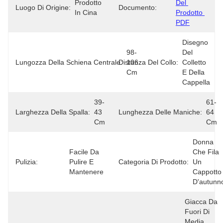
Prodotto 
Del 
Luogo Di Origine:
Documento:
In Cina
Prodotto 
PDF
Disegno 
98-
Del 
Lungozza Della Schiena Centrale:
Distanza Del Collo:
106 
Colletto 
Cm
E Della 
Cappella
39-
61-
Larghezza Della Spalla:
43 
Lunghezza Delle Maniche:
64 
Cm
Cm
Donna 
Facile Da 
Che Fila 
Pulizia:
Pulire E 
Categoria Di Prodotto:
Un 
Mantenere
Cappotto 
D'autunn
Giacca Da 
Fuori Di 
Media 