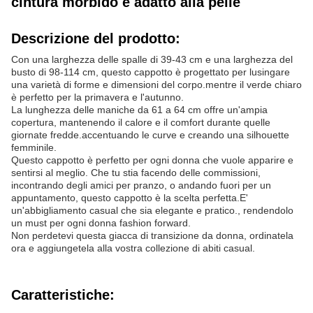
cintura morbido e adatto alla pelle
Descrizione del prodotto:
Con una larghezza delle spalle di 39-43 cm e una larghezza del
busto di 98-114 cm, questo cappotto è progettato per lusingare
una varietà di forme e dimensioni del corpo.mentre il verde chiaro
è perfetto per la primavera e l'autunno.
La lunghezza delle maniche da 61 a 64 cm offre un'ampia
copertura, mantenendo il calore e il comfort durante quelle
giornate fredde.accentuando le curve e creando una silhouette
femminile.
Questo cappotto è perfetto per ogni donna che vuole apparire e
sentirsi al meglio. Che tu stia facendo delle commissioni,
incontrando degli amici per pranzo, o andando fuori per un
appuntamento, questo cappotto è la scelta perfetta.E'
un'abbigliamento casual che sia elegante e pratico., rendendolo
un must per ogni donna fashion forward.
Non perdetevi questa giacca di transizione da donna, ordinatela
ora e aggiungetela alla vostra collezione di abiti casual.
Caratteristiche: