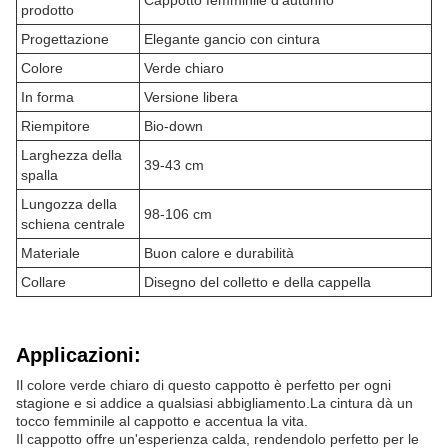
Cappotto femminile d'autunno
prodotto
Progettazione
Elegante gancio con cintura
Colore
Verde chiaro
In forma
Versione libera
Riempitore
Bio-down
Larghezza della
39-43 cm
spalla
Lungozza della
98-106 cm
schiena centrale
Materiale
Buon calore e durabilità
Collare
Disegno del colletto e della cappella
Applicazioni:
Il colore verde chiaro di questo cappotto è perfetto per ogni
stagione e si addice a qualsiasi abbigliamento.La cintura dà un
tocco femminile al cappotto e accentua la vita.
Il cappotto offre un'esperienza calda, rendendolo perfetto per le