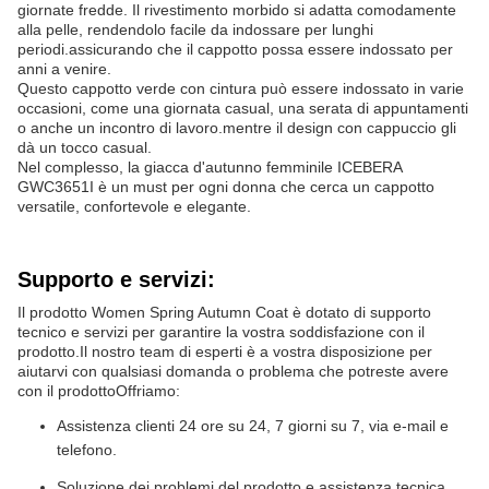
giornate fredde. Il rivestimento morbido si adatta comodamente
alla pelle, rendendolo facile da indossare per lunghi
periodi.assicurando che il cappotto possa essere indossato per
anni a venire.
Questo cappotto verde con cintura può essere indossato in varie
occasioni, come una giornata casual, una serata di appuntamenti
o anche un incontro di lavoro.mentre il design con cappuccio gli
dà un tocco casual.
Nel complesso, la giacca d'autunno femminile ICEBERA
GWC3651I è un must per ogni donna che cerca un cappotto
versatile, confortevole e elegante.
Supporto e servizi:
Il prodotto Women Spring Autumn Coat è dotato di supporto
tecnico e servizi per garantire la vostra soddisfazione con il
prodotto.Il nostro team di esperti è a vostra disposizione per
aiutarvi con qualsiasi domanda o problema che potreste avere
con il prodottoOffriamo:
Assistenza clienti 24 ore su 24, 7 giorni su 7, via e-mail e
telefono.
Soluzione dei problemi del prodotto e assistenza tecnica.