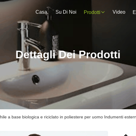
Casa.
Su Di Noi
Video
Prodotti
E
Dettagli Dei Prodotti
e a base biologica e riciclato in poliestere per uomo Indumenti esterni 