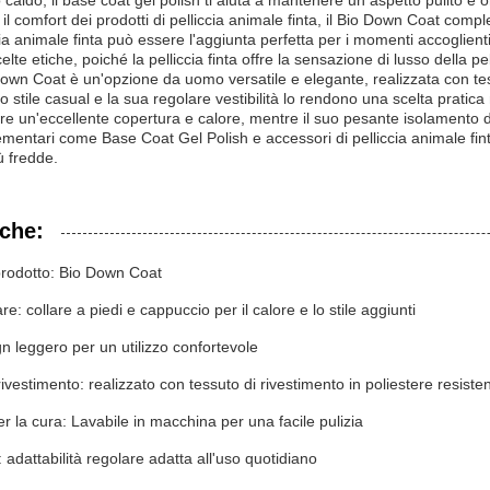
 caldo, il base coat gel polish ti aiuta a mantenere un aspetto pulito e or
il comfort dei prodotti di pelliccia animale finta, il Bio Down Coat compl
cia animale finta può essere l'aggiunta perfetta per i momenti accoglient
celte etiche, poiché la pelliccia finta offre la sensazione di lusso della 
o Down Coat è un'opzione da uomo versatile e elegante, realizzata con te
uo stile casual e la sua regolare vestibilità lo rendono una scelta prati
re un'eccellente copertura e calore, mentre il suo pesante isolamento 
mentari come Base Coat Gel Polish e accessori di pelliccia animale fin
ù fredde.
iche:
rodotto: Bio Down Coat
are: collare a piedi e cappuccio per il calore e lo stile aggiunti
n leggero per un utilizzo confortevole
rivestimento: realizzato con tessuto di rivestimento in poliestere resiste
per la cura: Lavabile in macchina per una facile pulizia
: adattabilità regolare adatta all'uso quotidiano