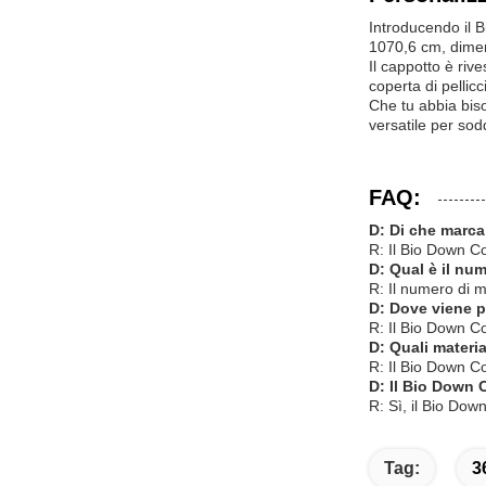
Introducendo il 
1070,6 cm, dimen
Il cappotto è rive
coperta di pellic
Che tu abbia bis
versatile per sod
FAQ:
D: Di che marca
R: Il Bio Down C
D: Qual è il nu
R: Il numero di
D: Dove viene p
R: Il Bio Down Co
D: Quali materi
R: Il Bio Down Coa
D: Il Bio Down 
R: Sì, il Bio Dow
Tag:
3