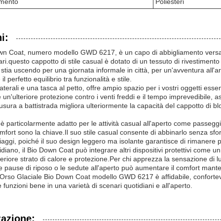
timento
Poliesteri
i:
wn Coat, numero modello GWD 6217, è un capo di abbigliamento versatil
ri.questo cappotto di stile casual è dotato di un tessuto di rivestimento i
u stia uscendo per una giornata informale in città, per un'avventura all
l perfetto equilibrio tra funzionalità e stile.
erali e una tasca al petto, offre ampio spazio per i vostri oggetti essenz
re un'ulteriore protezione contro i venti freddi e il tempo imprevedibile
usura a battistrada migliora ulteriormente la capacità del cappotto di blo
 particolarmente adatto per le attività casual all'aperto come passeggia
omfort sono la chiave.Il suo stile casual consente di abbinarlo senza sf
viaggi, poiché il suo design leggero ma isolante garantisce di rimanere 
idiano, il Bio Down Coat può integrare altri dispositivi protettivi come u
eriore strato di calore e protezione.Per chi apprezza la sensazione di l
le pause di riposo o le sedute all'aperto può aumentare il comfort man
'Orso Glaciale Bio Down Coat modello GWD 6217 è affidabile, conforte
e funzioni bene in una varietà di scenari quotidiani e all'aperto.
zazione: