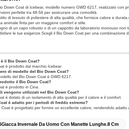
Bio Down Coat di Icebear, modello numero GWD 6217, realizzato con pr
sioni perfette tra 48-56 per assicurare una comodità.
stito di tessuto di poliestere di alta qualità, che fornisce calore e dura
cia animale finta per un maggiore comfort e stile.
ogno di un capo robusto o di un cappotto da laboratorio monouso non tes
disfare le tue esigenze.Scegli il Bio Down Coat per una combinazione di f
 è il Bio Down Coat?
oat è prodotto dal marchio Icebear.
mero di modello del Bio Down Coat?
 modello del Bio Down Coat è GWD 6217.
rodotto il Bio Down Coat?
at è prodotto in Cina.
ali vengono utilizzati nel Bio Down Coat?
t è dotato di un isolamento di alta qualità per il calore e il comfort.
Coat è adatto per i periodi di freddo estremo?
n Coat è progettato per fornire un eccellente calore, rendendolo adatto a
6Giacca Invernale Da Uomo Con Manette Lunghe.8 Cm