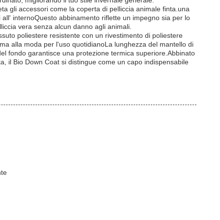
dinato, migliorando il tuo stile invernale generale.
eta gli accessori come la coperta di pelliccia animale finta.una
i all' internoQuesto abbinamento riflette un impegno sia per lo
pelliccia vera senza alcun danno agli animali.
ssuto poliestere resistente con un rivestimento di poliestere
ca ma alla moda per l'uso quotidianoLa lunghezza del mantello di
del fondo garantisce una protezione termica superiore.Abbinato
ta, il Bio Down Coat si distingue come un capo indispensabile
nte