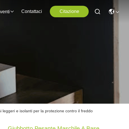
Contattaci
Citazione
venti
leggeri e isolanti per la protezione contro il freddo
Giubbotto Pesante Maschile A Base