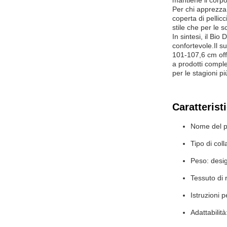
mantiene il corpo
Per chi apprezza 
coperta di pellic
stile che per le s
In sintesi, il Bi
confortevole.Il s
101-107,6 cm off
a prodotti comple
per le stagioni pi
Caratterist
Nome del p
Tipo di coll
Peso: desig
Tessuto di 
Istruzioni 
Adattabilità