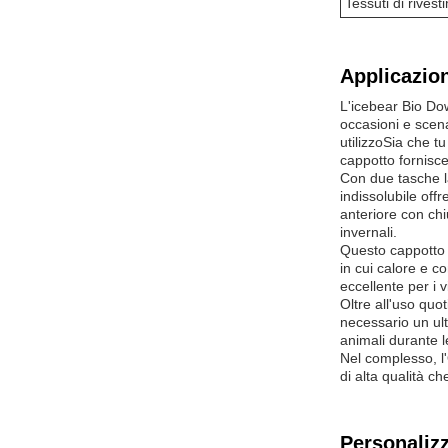
Tessuti di rives
Applicazion
L'icebear Bio Do
occasioni e scena
utilizzoSia che t
cappotto fornisce i
Con due tasche lat
indissolubile off
anteriore con chi
invernali.
Questo cappotto è
in cui calore e c
eccellente per i 
Oltre all'uso quot
necessario un ult
animali durante 
Nel complesso, l
di alta qualità ch
Personaliz