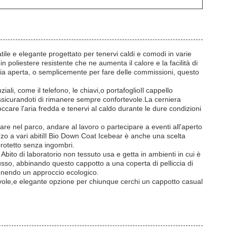
e e elegante progettato per tenervi caldi e comodi in varie
n poliestere resistente che ne aumenta il calore e la facilità di
'aria aperta, o semplicemente per fare delle commissioni, questo
iali, come il telefono, le chiavi,o portafoglioIl cappello
, assicurandoti di rimanere sempre confortevole.La cerniera
ccare l'aria fredda e tenervi al caldo durante le dure condizioni
re nel parco, andare al lavoro o partecipare a eventi all'aperto
orzo a vari abitiIl Bio Down Coat Icebear è anche una scelta
protetto senza ingombri.
n Abito di laboratorio non tessuto usa e getta in ambienti in cui è
usso, abbinando questo cappotto a una coperta di pelliccia di
tenendo un approccio ecologico.
vole,e elegante opzione per chiunque cerchi un cappotto casual