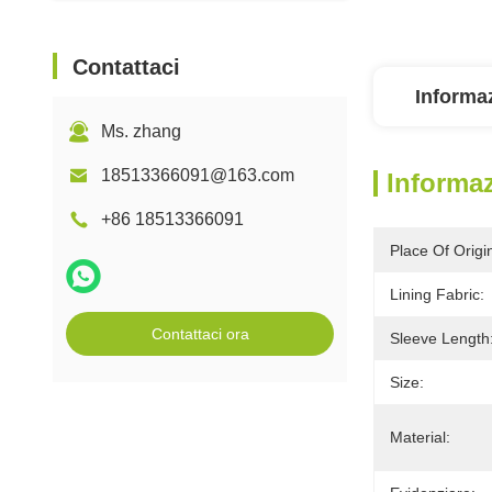
Contattaci
Informaz
Ms. zhang
18513366091@163.com
Informaz
+86 18513366091
Place Of Origi
Lining Fabric:
Contattaci ora
Sleeve Length
Size:
Material: