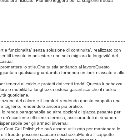
oliestere riciclato
, 
Piumino leggero per la stagione fredda
 e funzionalita' senza soluzione di continuita', realizzato con
mentiIl tessuto in poliestere non solo migliora la longevità del
 casual.
mpromettere lo stile.Che tu stia andando al lavoroQuesto
 aggiunta a qualsiasi guardaroba.fornendo un look rilassato e allo
r tenervi al caldo e protetti dai venti freddi.Questa lunghezza
lore e mobilitàLa lunghezza estesa garantisce che il nucleo
vità quotidiane.
ritenzione del calore e il comfort.rendendo questo cappotto una
lo e toglierlo, rendendolo ancora più pratico.
e lo rende paragonabile ad altre opzioni di giacca pesante per
e un'eccellente efficienza termica, assicurandoti di rimanere
pensabile per gli armadi invernali.
 Base Coat Gel Polish,che può essere utilizzato per mantenere le
te e il freddo possono causare secchezzaMentre il cappotto