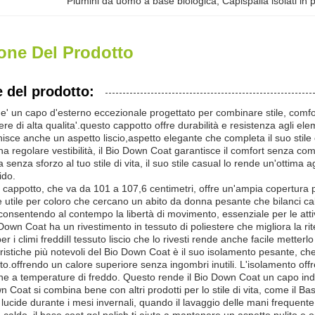
Piumini da uomo a base biologica
, 
Capispalla isolati in p
one Del Prodotto
 del prodotto:
e' un capo d'esterno eccezionale progettato per combinare stile, comfort
ere di alta qualita'.questo cappotto offre durabilità e resistenza agli ele
isce anche un aspetto liscio,aspetto elegante che completa il suo stile
a regolare vestibilità, il Bio Down Coat garantisce il comfort senza co
a senza sforzo al tuo stile di vita, il suo stile casual lo rende un'ottima
ido.
cappotto, che va da 101 a 107,6 centimetri, offre un'ampia copertura pe
e utile per coloro che cercano un abito da donna pesante che bilanci ca
consentendo al contempo la libertà di movimento, essenziale per le atti
io Down Coat ha un rivestimento in tessuto di poliestere che migliora la 
per i climi freddiIl tessuto liscio che lo rivesti rende anche facile metter
ristiche più notevoli del Bio Down Coat è il suo isolamento pesante, ch
o.offrendo un calore superiore senza ingombri inutili. L'isolamento offr
he a temperature di freddo. Questo rende il Bio Down Coat un capo indis
own Coat si combina bene con altri prodotti per lo stile di vita, come il
lucide durante i mesi invernali, quando il lavaggio delle mani frequen