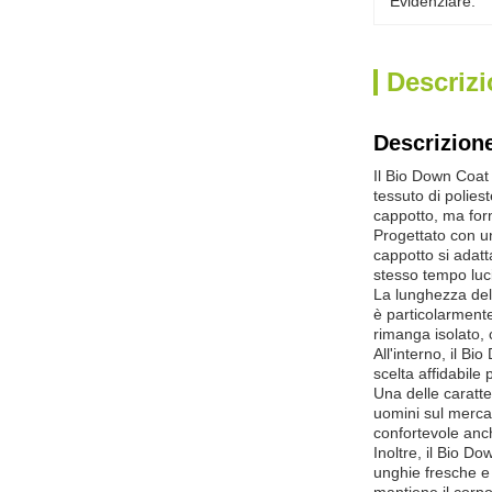
Evidenziare:
Descrizi
Descrizione
Il Bio Down Coat 
tessuto di poliest
cappotto, ma forn
Progettato con un
cappotto si adatt
stesso tempo luc
La lunghezza del 
è particolarment
rimanga isolato, 
All'interno, il B
scelta affidabile 
Una delle caratte
uomini sul mercat
confortevole anc
Inoltre, il Bio D
unghie fresche e 