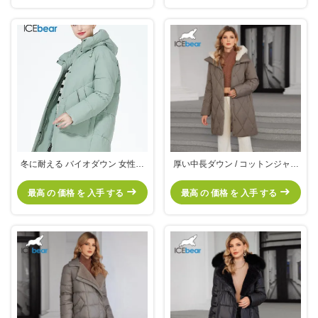
冬に耐える バイオダウン 女性コ
厚い中長ダウン / コットンジャケ
ート 外装 カジュアルスタイル 防
ット 脱ぎ取れるミンク毛皮帽子
水 女性ジャケット
最高 の 価格 を 入手 する
最高 の 価格 を 入手 する