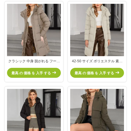
クラシック 中身 脱がれる フード
42-50 サイズ ポリエステル 素材
ダウン / 綿 ジャケット 日常の暖か
の フード の 快適 な コットン ジ
さのために素敵な色
ャケット
最高 の 価格 を 入手 する
最高 の 価格 を 入手 する