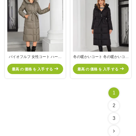
バイオフルフ 女性コート ハード
冬の暖かいコート 冬の暖かいコー
付き 厚い長い綿コート 斜めのプ
ト 冬の暖かいコート 冬の暖かい
レートと折りたたみ
コート 冬の暖かいコート
最高 の 価格 を 入手 する
最高 の 価格 を 入手 する
1
2
3