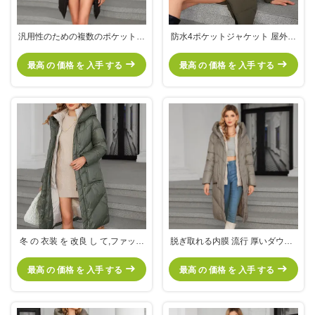
汎用性のための複数のポケットを
防水4ポケットジャケット 屋外環
持つ実用的な女性用4ポケットジ
境に最適
ャケット,女性用屋外コート,中身,
最高 の 価格 を 入手 する
最高 の 価格 を 入手 する
防水,フック付き,暗い色
冬 の 衣装 を 改良 し て,ファッシ
脱ぎ取れる内膜 流行 厚いダウン /
ョン 的 な ダウン ジャケット と
綿 ジャケット,長い女性のコート,
ポリエステル の 詰め物 を 装着 す
寒い冬のために,フック付き,最も
最高 の 価格 を 入手 する
最高 の 価格 を 入手 する
る
暖かいコート