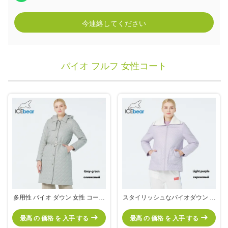
今連絡してください
バイオ フルフ 女性コート
多用性 バイオ ダウン 女性 コート
スタイリッシュなバイオダウン 女
春 毛布 ジャケット トレンチコー
性コート ポリエステル 軽量 綿の
ト スタイル
ジャケット 腰を絞り
最高 の 価格 を 入手 する
最高 の 価格 を 入手 する