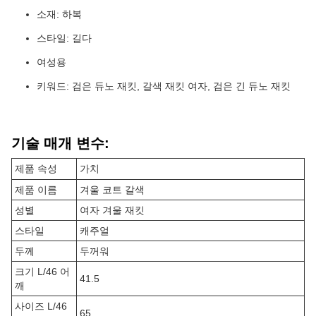
소재: 하복
스타일: 길다
여성용
키워드: 검은 듀노 재킷, 갈색 재킷 여자, 검은 긴 듀노 재킷
기술 매개 변수:
제품 속성
가치
제품 이름
겨울 코트 갈색
성별
여자 겨울 재킷
스타일
캐주얼
두께
두꺼워
크기 L/46 어
41.5
깨
사이즈 L/46
65