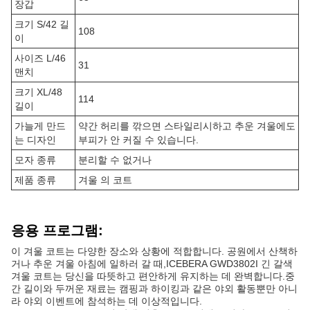
장갑
크기 S/42 길
108
이
사이즈 L/46
31
맨치
크기 XL/48
114
길이
가늘게 만드
약간 허리를 깎으면 스타일리시하고 추운 겨울에도
는 디자인
부피가 안 커질 수 있습니다.
모자 종류
분리할 수 없거나
제품 종류
겨울 의 코트
응용 프로그램:
이 겨울 코트는 다양한 장소와 상황에 적합합니다. 공원에서 산책하
거나 추운 겨울 아침에 일하러 갈 때,ICEBERA GWD3802I 긴 갈색
겨울 코트는 당신을 따뜻하고 편안하게 유지하는 데 완벽합니다.중
간 길이와 두꺼운 재료는 캠핑과 하이킹과 같은 야외 활동뿐만 아니
라 야외 이벤트에 참석하는 데 이상적입니다.