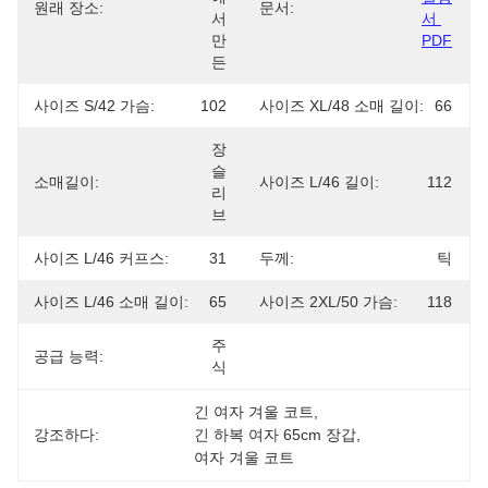
원래 장소:
문서:
서 
서 
만
PDF
든
사이즈 S/42 가슴:
102
사이즈 XL/48 소매 길이:
66
장 
슬
소매길이:
사이즈 L/46 길이:
112
리
브
사이즈 L/46 커프스:
31
두께:
틱
사이즈 L/46 소매 길이:
65
사이즈 2XL/50 가슴:
118
주
공급 능력:
식
긴 여자 겨울 코트
, 
강조하다:
긴 하복 여자 65cm 장갑
, 
여자 겨울 코트