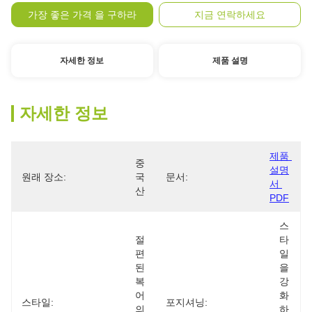
가장 좋은 가격 을 구하라
지금 연락하세요
자세한 정보
제품 설명
자세한 정보
제품 
중
설명
원래 장소:
국
문서:
서 
산
PDF
스
절
타
편
일
된 
을 
복
강
어
화
스타일:
‌포지셔닝:
의 
하