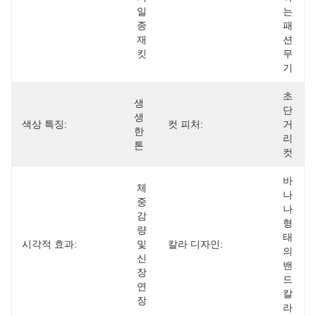
일
는 
종 
패
재
션 
킷
무
기
초
생
단
생
색상 특징:
컷 피처:
거
한 
리
톤
컷
바
체
나
중 
나 
감
형
량 
태
‌시각적 효과:
및 
‌칼라 ​​디자인:
의 
신
밴
장 
드 
연
칼
장
라