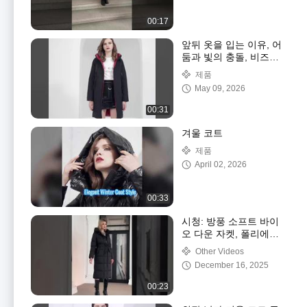
00:17
앞뒤 옷을 입는 이유, 어
둠과 빛의 충돌, 비즈니
스와 레저를 선택하는 이
제품
유를 확인하세요
May 09, 2026
00:31
겨울 코트
제품
April 02, 2026
00:33
시청: 방풍 소프트 바이
오 다운 자켓, 폴리에스
터 안감, 클래식 여성 코
Other Videos
트 쇼케이스
December 16, 2025
00:23