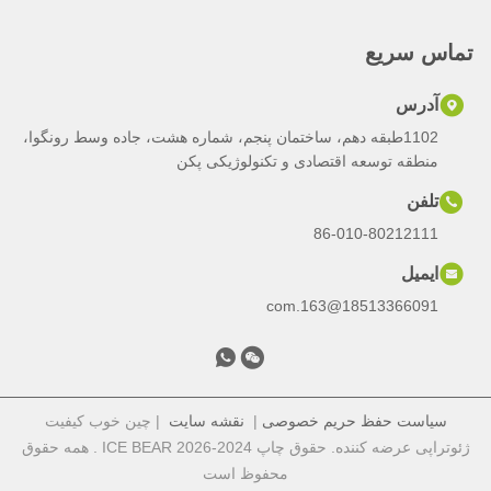
تماس سریع
آدرس
1102طبقه دهم، ساختمان پنجم، شماره هشت، جاده وسط رونگوا،
منطقه توسعه اقتصادی و تکنولوژیکی پکن
تلفن
86-010-80212111
ایمیل
18513366091@163.com
سیاست حفظ حریم خصوصی
|
نقشه سایت
| چین خوب کیفیت
ژئوتراپی عرضه کننده. حقوق چاپ 2024-2026 ICE BEAR . همه حقوق
محفوظ است