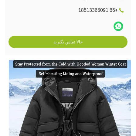
+86 18513366091
حالا تماس بگیرید