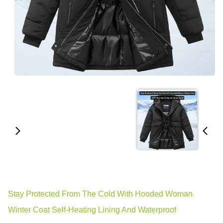
Stay Protected From The Cold With Hooded Woman
Winter Coat Self-Heating Lining And Waterproof