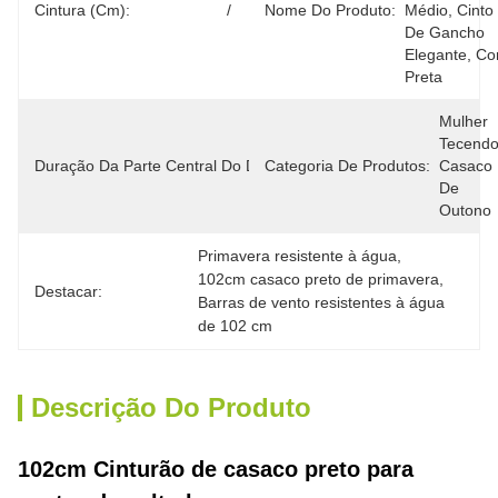
Cintura (cm):
/
Nome Do Produto:
Médio, Cinto 
De Gancho 
Elegante, Cor
Preta
98, 
Mulher 
100, 
Tecendo
Duração Da Parte Central Do Dorso (cm):
Categoria De Produtos:
102, 
Casaco 
104, 
De 
106
Outono
Primavera resistente à água
, 
102cm casaco preto de primavera
, 
Destacar:
Barras de vento resistentes à água 
de 102 cm
Descrição Do Produto
102cm Cinturão de casaco preto para