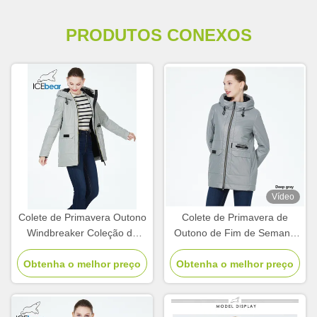
PRODUTOS CONEXOS
Vídeo
Colete de Primavera Outono
Colete de Primavera de
Windbreaker Coleção de
Outono de Fim de Semana
comprimento médio Coletes
de Fim de Primavera de
de Primavera Para Mulheres
Obtenha o melhor preço
Obtenha o melhor preço
Outono
Outono