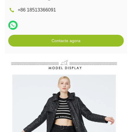
+86 18513366091
Contacte agora