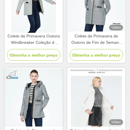
Vídeo
Colete de Primavera Outono
Colete de Primavera de
Windbreaker Coleção de
Outono de Fim de Semana
comprimento médio Coletes
de Fim de Primavera de
de Primavera Para Mulheres
Obtenha o melhor preço
Obtenha o melhor preço
Outono
Outono
Vídeo