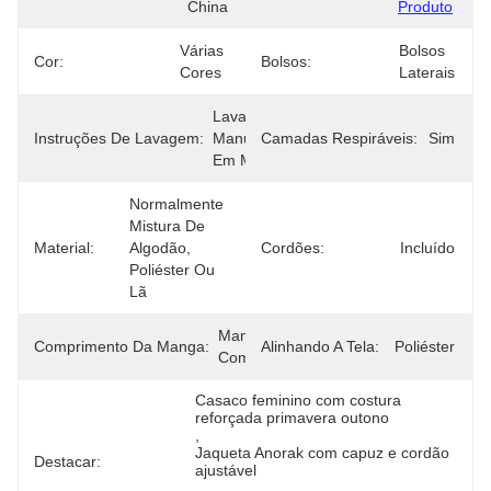
China
Produto
Várias 
Bolsos 
Cor:
Bolsos:
Cores
Laterais
Lavagem 
Instruções De Lavagem:
Manual/lavagem 
Camadas Respiráveis:
Sim
Em Máquina
Normalmente 
Mistura De 
Material:
Algodão, 
Cordões:
Incluído
Poliéster Ou 
Lã
Manga 
Comprimento Da Manga:
Alinhando A Tela:
Poliéster
Comprida
Casaco feminino com costura 
reforçada primavera outono
, 
Jaqueta Anorak com capuz e cordão 
Destacar:
ajustável
, 