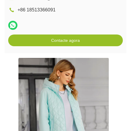
+86 18513366091
Contacte agora