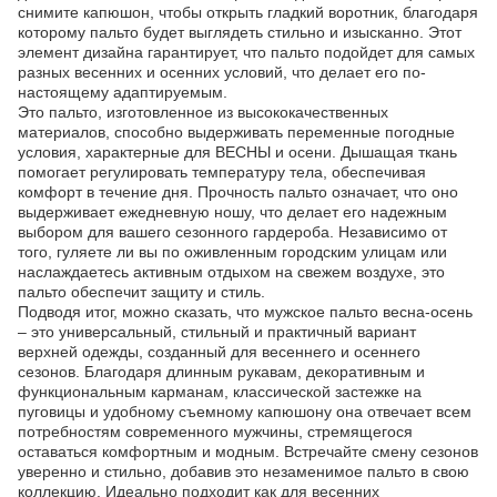
снимите капюшон, чтобы открыть гладкий воротник, благодаря
которому пальто будет выглядеть стильно и изысканно. Этот
элемент дизайна гарантирует, что пальто подойдет для самых
разных весенних и осенних условий, что делает его по-
настоящему адаптируемым.
Это пальто, изготовленное из высококачественных
материалов, способно выдерживать переменные погодные
условия, характерные для ВЕСНЫ и осени. Дышащая ткань
помогает регулировать температуру тела, обеспечивая
комфорт в течение дня. Прочность пальто означает, что оно
выдерживает ежедневную ношу, что делает его надежным
выбором для вашего сезонного гардероба. Независимо от
того, гуляете ли вы по оживленным городским улицам или
наслаждаетесь активным отдыхом на свежем воздухе, это
пальто обеспечит защиту и стиль.
Подводя итог, можно сказать, что мужское пальто весна-осень
– это универсальный, стильный и практичный вариант
верхней одежды, созданный для весеннего и осеннего
сезонов. Благодаря длинным рукавам, декоративным и
функциональным карманам, классической застежке на
пуговицы и удобному съемному капюшону она отвечает всем
потребностям современного мужчины, стремящегося
оставаться комфортным и модным. Встречайте смену сезонов
уверенно и стильно, добавив это незаменимое пальто в свою
коллекцию. Идеально подходит как для весенних