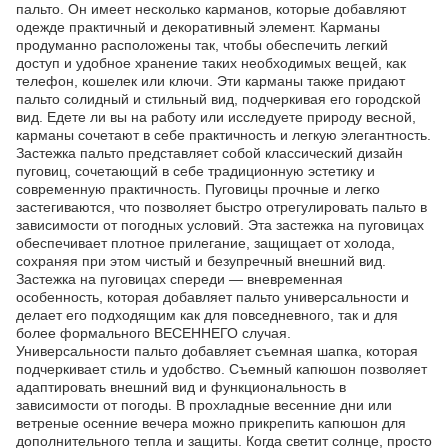
пальто. Он имеет несколько карманов, которые добавляют
одежде практичный и декоративный элемент. Карманы
продуманно расположены так, чтобы обеспечить легкий
доступ и удобное хранение таких необходимых вещей, как
телефон, кошелек или ключи. Эти карманы также придают
пальто солидный и стильный вид, подчеркивая его городской
вид. Едете ли вы на работу или исследуете природу весной,
карманы сочетают в себе практичность и легкую элегантность.
Застежка пальто представляет собой классический дизайн
пуговиц, сочетающий в себе традиционную эстетику и
современную практичность. Пуговицы прочные и легко
застегиваются, что позволяет быстро отрегулировать пальто в
зависимости от погодных условий. Эта застежка на пуговицах
обеспечивает плотное прилегание, защищает от холода,
сохраняя при этом чистый и безупречный внешний вид.
Застежка на пуговицах спереди — вневременная
особенность, которая добавляет пальто универсальности и
делает его подходящим как для повседневного, так и для
более формального ВЕСЕННЕГО случая.
Универсальности пальто добавляет съемная шапка, которая
подчеркивает стиль и удобство. Съемный капюшон позволяет
адаптировать внешний вид и функциональность в
зависимости от погоды. В прохладные весенние дни или
ветреные осенние вечера можно прикрепить капюшон для
дополнительного тепла и защиты. Когда светит солнце, просто