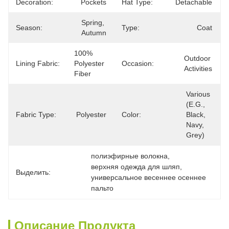
Decoration:
Pockets
Hat Type:
Detachable
Spring, 
Season:
Type:
Coat
Autumn
100% 
Outdoor 
Lining Fabric:
Polyester 
Occasion:
Activities
Fiber
Various 
(e.g., 
Fabric Type:
Polyester
Color:
Black, 
Navy, 
Grey)
полиэфирные волокна
, 
верхняя одежда для шляп
, 
Выделить:
универсальное весеннее осеннее 
пальто
Описание Продукта