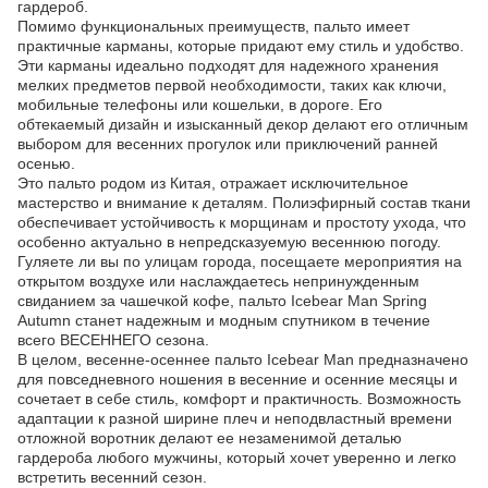
гардероб.
Помимо функциональных преимуществ, пальто имеет
практичные карманы, которые придают ему стиль и удобство.
Эти карманы идеально подходят для надежного хранения
мелких предметов первой необходимости, таких как ключи,
мобильные телефоны или кошельки, в дороге. Его
обтекаемый дизайн и изысканный декор делают его отличным
выбором для весенних прогулок или приключений ранней
осенью.
Это пальто родом из Китая, отражает исключительное
мастерство и внимание к деталям. Полиэфирный состав ткани
обеспечивает устойчивость к морщинам и простоту ухода, что
особенно актуально в непредсказуемую весеннюю погоду.
Гуляете ли вы по улицам города, посещаете мероприятия на
открытом воздухе или наслаждаетесь непринужденным
свиданием за чашечкой кофе, пальто Icebear Man Spring
Autumn станет надежным и модным спутником в течение
всего ВЕСЕННЕГО сезона.
В целом, весенне-осеннее пальто Icebear Man предназначено
для повседневного ношения в весенние и осенние месяцы и
сочетает в себе стиль, комфорт и практичность. Возможность
адаптации к разной ширине плеч и неподвластный времени
отложной воротник делают ее незаменимой деталью
гардероба любого мужчины, который хочет уверенно и легко
встретить весенний сезон.