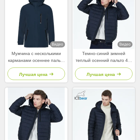
Видео
Видео
Мужчина с несколькими
Темно-синий зимней
карманами осеннее пальто
теплый осенний пальто 46-
для мужчин и зимнее
54 плюс размер осенние
пальто для мужчин для
куртки для требований
Лучшая цена
Лучшая цена
мужчин для мужчин для
клиентов
мужчин для мужчин для
мужчин для мужчин для
мужчин для женщин для
мужчин для мужчин для
женщин для мужчин для
женщин для мужчин для
женщин для мужчин для
женщин для мужчин для