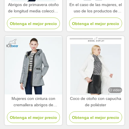
Abrigos de primavera otoño
En el caso de las mujeres, el
de longitud media colección
uso de los productos de
de abrigos de primavera
limpieza es más frecuente.
Obtenga el mejor precio
para mujeres otoño
Obtenga el mejor precio
El video
Mujeres con cintura con
Coco de otoño con capucha
cremallera abrigos de
de poliéster
primavera corto
impermeable para el viento
Obtenga el mejor precio
Obtenga el mejor precio
adelgazamiento