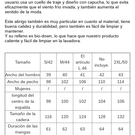
usuario.usa un cuello de traje y diseño con capucha, lo que evita
eficazmente que el viento frío invada, y también aumenta el
sentido de la moda.
Este abrigo también es muy particular en cuanto al material, tiene
buena calidez y durabilidad, pero también es fácil de limpiar y
mantener.
Y su relleno es bio-down, lo que hace que nuestro producto
caliente y fácil de limpiar en la lavadora.
El
No
Tamaño
S/42
M/44
artículo
2XL/50
incluye:
L.46
Ancho del hombro
39
40
41
42
43
Ancho de pecho
98
102
106
110
114
Mujeres
/
/
/
/
/
longitud del
centro de la
98
100
102
104
106
espalda
Tamaño de la
116
120
124
128
132
cadera
Duración de las
61
62
63
64
64
mangas