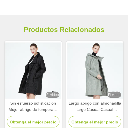
Productos Relacionados
El video
El video
Sin esfuerzo sofisticación
Largo abrigo con almohadilla
Mujer abrigo de temporada
largo Casual Casual
baja Mujeres abrigo casual
chaqueta de primavera de
Obtenga el mejor precio
sin capucha ODM
Obtenga el mejor precio
mujeres por debajo de la