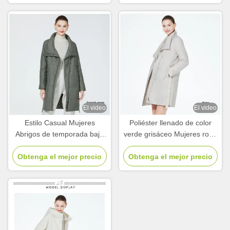
rodilla longitud
El video
El video
Estilo Casual Mujeres
Poliéster llenado de color
Abrigos de temporada baja
verde grisáceo Mujeres ropa
Uso diario chaquetas
exterior de invierno Casual
Obtenga el mejor precio
casuales blancas para
Obtenga el mejor precio
chaquetas de primavera
mujeres
para el uso