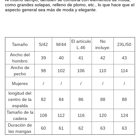
como grandes solapas, relleno de plomo, etc., lo que hace que el
aspecto general sea más de moda y elegante.
El artículo
No
Tamaño
S/42
M/44
2XL/50
L.46
incluye:
Ancho del
39
40
41
42
43
hombro
Ancho de
98
102
106
110
114
pecho
Mujeres
/
/
/
/
/
longitud del
centro de la
82
84
86
88
88
espalda
Tamaño de la
108
112
116
120
124
cadera
Duración de
60
61
62
63
63
las mangas