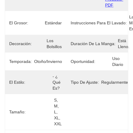
PDF
L
El Grosor:
Estándar
Instrucciones Para El Lavado:
M
E
Los 
Está 
Decoración:
Duración De La Manga:
Bolsillos
Lleno.
Uso 
Temporada:
Otoño/invierno
Oportunidad:
Diario
- ¿ 
El Estilo:
Qué 
Tipo De Ajuste:
Regularmente
Es?
S, 
M, 
Tamaño:
L, 
XL, 
XXL