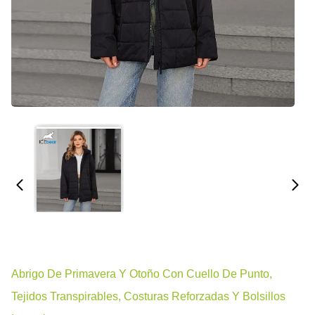
Abrigo De Primavera Y Otoño Con Cuello De Punto,
Tejidos Transpirables, Costuras Reforzadas Y Bolsillos