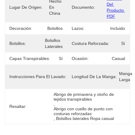
Hecho 
Del 
Lugar De Origen:
En 
Documento:
Producto 
China
PDF
Decoración:
Bolsillos
Lazos:
Incluido
Bolsillos 
Bolsillos:
Costura Reforzada:
Sí
Laterales
Capas Transpirables:
Sí
Ocasión:
Casual
Lavado De 
Manga 
Instrucciones Para El Lavado:
Manos/lavado 
Longitud De La Manga:
Larga
En Máquina
Abrigo de primavera y otoño de 
tejidos transpirables
, 
Resaltar:
Abrigo con cuello de punto con 
costuras reforzadas
, 
Bolsillos laterales Ropa casual