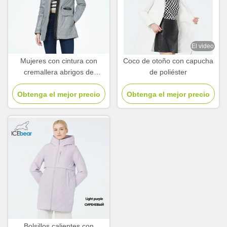
El video
Mujeres con cintura con
Coco de otoño con capucha
cremallera abrigos de
de poliéster
primavera corto
impermeable para el viento
Obtenga el mejor precio
Obtenga el mejor precio
adelgazamiento
Bolsillos calientes con