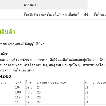
ธรรมดา
เสื้อสลิงสีขาวแฟชั่น
, 
เสื้อกันลม เสื้อกันน้ําแฟชั่น
, 
เสื้อโค้ท 
สินค้า
ฟชั่น ผู้หญิงสปิงโค้ทฤดูใบไม้ผลิ
นค้า:
์ของเรา ผลิตจากผ้า棉เบา ออกแบบเพื่อให้คุณมีสไตล์และอบอุ่นในเวลาเดียวก
หรับการสวมทุกวันหรือโอกาสพิเศษ, มันคู่ง่าย ๆ กับชุดใด ๆ, เสริมรสชาติโด
้วยความมั่นใจและเสน่ห์.
42-50
มยาว
บุสต์
ไหล่
ความกว้างของกล่อง
ความยาวของ
104
39.5
24
61
108
40.5
25
62
112
41.5
26
63
116
42.5
27
64