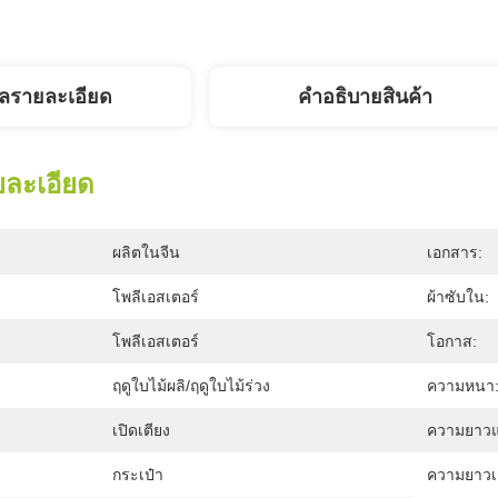
ูลรายละเอียด
คําอธิบายสินค้า
ยละเอียด
ผลิตในจีน
เอกสาร:
โพลีเอสเตอร์
ผ้าซับใน:
โพลีเอสเตอร์
โอกาส:
ฤดูใบไม้ผลิ/ฤดูใบไม้ร่วง
ความหนา
เปิดเตียง
ความยาวแข
กระเป๋า
ความยาวเสื