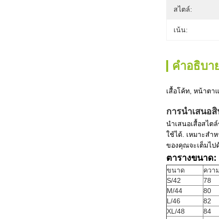
สไตล์:
เน้น:
คําอธิบาย
เสื้อโค้ท, หน้าตาแ
การนําเสนอสิ
นําเสนอเสื้อสไตล
ใช้ได้. เหมาะสํา
ของคุณจะเต็มไปด
ตารางขนาด: 
ขนาด
ควา
S/42
78
M/44
80
L/46
82
XL/48
84