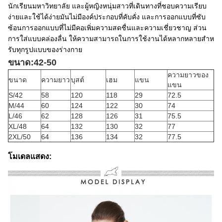
นักเรียนมหาวิทยาลัย และผู้หญิงหนุ่มสาวที่เดินทางที่ชอบความเรียบ
ง่ายและใช้ได้ง่ายมันไม่มีองค์ประกอบที่คับคั่ง และการออกแบบที่ซับ
ซ้อนการออกแบบที่ไม่มีคอเพิ่มความสดชื่นและความเชี่ยวชาญ ส่วน
การใส่แบบคล่องลื่น ให้ความสามารถในการใช้งานได้หลากหลายสําห
รับทุกรูปแบบของร่างกาย
ขนาด:42-50
ความยาวของ
ขนาด
ความยาว
บุสต์
เฮม
แขน
แขน
S/42
58
120
118
29
72.5
M/44
60
124
122
30
74
L/46
62
128
126
31
75.5
XL/48
64
132
130
32
77
2XL/50
64
136
134
32
77.5
โมเดลแสดง: