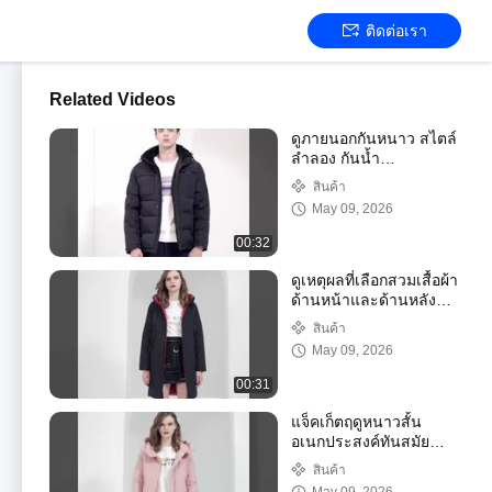
ติดต่อเรา
Related Videos
ดูภายนอกกันหนาว สไตล์
ลำลอง กันน้ำ
โพลีเอสเตอร์ สำหรับการ
สินค้า
สาธิตทุกชนิด
May 09, 2026
00:32
ดูเหตุผลที่เลือกสวมเสื้อผ้า
ด้านหน้าและด้านหลัง
ความมืดและแสงปะทะ
สินค้า
กัน เพื่อธุรกิจและการพัก
May 09, 2026
ผ่อน
00:31
แจ็คเก็ตฤดูหนาวสั้น
อเนกประสงค์ทันสมัย
หลายกระเป๋าแจ็คเก็ตลง
สินค้า
สั้นสำหรับผู้ชายตู้โชว์