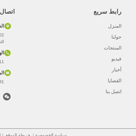
رابط سريع
اتصال
المنزل
ال
حولنا
الت
المنتجات
ال
فيديو
11
أخبار
الب
القضايا
com
اتصل بنا
سياسة الخصوصية
|
خريطة الموقع
| الص