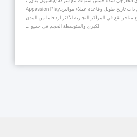
اري الخارجي لمدة خمس سنوات مع شركة (أباسيون بلاي) ،
وهي سلسلة تجارية روسية كبيرة للملابس ذات تاريخ طويل وقاعدة عملاء موالين.Appassion Play
متاجر تقع في المراكز التجارية الأكثر ازدحاما من المدن
الكبرى والمتوسطة الحجم في جميع ...