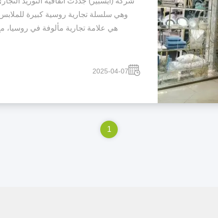
شركة (آيسبير) جددت اتفاقية التوريد التج
هي علامة تجارية مألوفة في روسيا، مع 
2025-04-07
1