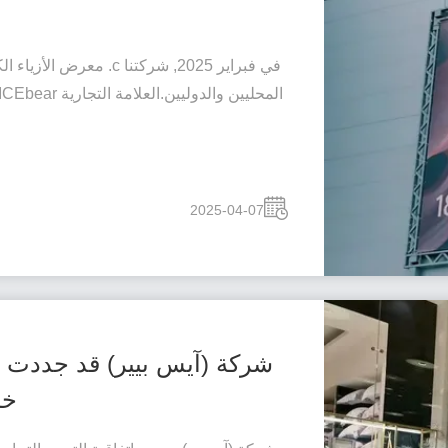
في فبراير 2025, شركتنا 
2025-04-07
شركة (آيس بيير) قد جددت اتف
خم