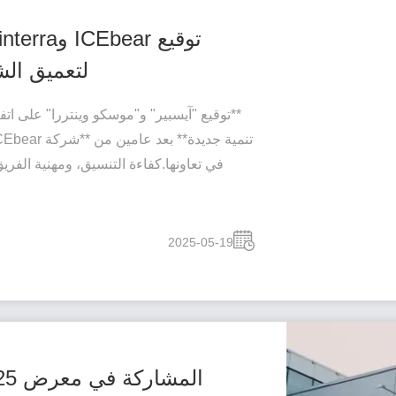
لتعميق ال
**توقيع "آيسبير" و"موسكو وينتررا" على ا
في تعاونها.كفاءة التنسيق، ومهنية الفريق
2025-05-19