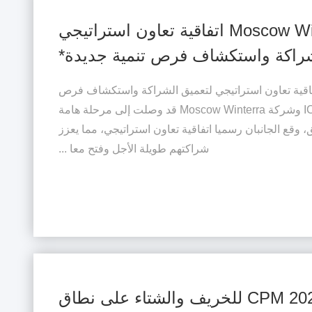
توقيع ICEbear وMoscow Winterra اتفاقية تعاون استراتيجي
شراكة واستكشاف فرص تنمية جديدة*
تفاقية تعاون استراتيجي لتعميق الشراكة واستكشاف فرص
تنمية جديدة** بعد عامين من **شركة ICEbear وشركة Moscow Winterra قد وصلت إلى مرحلة هامة
، وقع الجانبان رسميا اتفاقية تعاون استراتيجي، مما يعزز
شراكتهم طويلة الأجل وفتح معا ...
المشاركة في معرض CPM 2025 للخريف والشتاء على نطاق