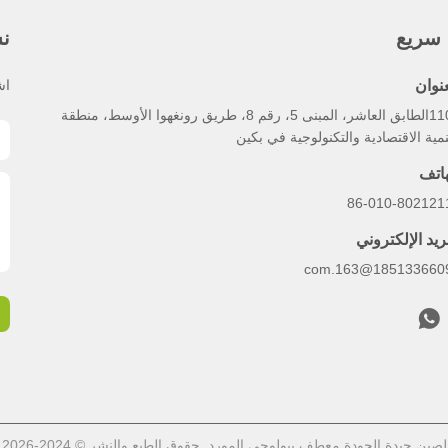
 سريع
نش
عنوان
اش
1102الطابق العاشر، المبنى 5، رقم 8، طريق رونغهوا الأوسط، منطقة
نمية الاقتصادية والتكنولوجية في بكين
هاتف
86-010-802121
ريد الإلكتروني
18513366091@163.
ين جيدة الجودة معطف بيولوجي المورد. حقوق الطبع والنشر © 2024-2026 ICE BEAR . كل شيء حقوق محجوزة