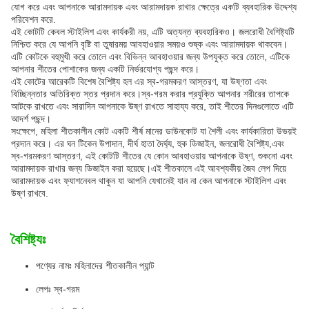
যোগ করে এবং আপনাকে আরামদায়ক এবং আরামদায়ক রাখার ক্ষেত্রে একটি ব্যবহারিক উদ্দেশ্য
পরিবেশন করে.
এই কোটটি কেবল স্টাইলিশ এবং কার্যকরী নয়, এটি অত্যন্ত ব্যবহারিকও। জলরোধী বৈশিষ্ট্যটি
নিশ্চিত করে যে আপনি বৃষ্টি বা তুষারময় আবহাওয়ার সময়ও শুষ্ক এবং আরামদায়ক থাকবেন।
এটি কোটকে বহুমুখী করে তোলে এবং বিভিন্ন আবহাওয়ার জন্য উপযুক্ত করে তোলে, এটিকে
আপনার শীতের পোশাকের জন্য একটি নির্ভরযোগ্য পছন্দ করে।
এই কোটের আরেকটি বিশেষ বৈশিষ্ট্য হল এর স্ব-গরমকরণ আস্তরণ, যা উষ্ণতা এবং
বিচ্ছিন্নতার অতিরিক্ত স্তর প্রদান করে।স্ব-গরম করার প্রযুক্তি আপনার শরীরের তাপকে
আটকে রাখতে এবং সারাদিন আপনাকে উষ্ণ রাখতে সাহায্য করে, তাই শীতের দিনগুলোতে এটি
আদর্শ পছন্দ।
সংক্ষেপে, মহিলা শীতকালীন কোট একটি শীর্ষ মানের ডাউনকোট যা শৈলী এবং কার্যকারিতা উভয়ই
প্রদান করে। এর ঘন টিকেন উপাদান, দীর্ঘ হাতা দৈর্ঘ্য, হুক ডিজাইন, জলরোধী বৈশিষ্ট্য,এবং
স্ব-গরমকরণ আস্তরণ, এই কোটটি শীতের যে কোন আবহাওয়ায় আপনাকে উষ্ণ, শুকনো এবং
আরামদায়ক রাখার জন্য ডিজাইন করা হয়েছে।এই শীতকালে এই আবশ্যকীয় জৈব লেপ দিয়ে
আরামদায়ক এবং ফ্যাশনেবল থাকুন যা আপনি যেখানেই যান না কেন আপনাকে স্টাইলিশ এবং
উষ্ণ রাখবে.
বৈশিষ্ট্যঃ
পণ্যের নামঃ মহিলাদের শীতকালীন প্যান্ট
লেপঃ স্ব-গরম