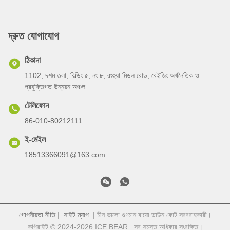
দ্রুত যোগাযোগ
ঠিকানা
1102, দশম তলা, বিল্ডিং ৫, নং ৮, রংহুয়া মিডল রোড, বেইজিং অর্থনৈতিক ও
প্রযুক্তিগত উন্নয়ন অঞ্চল
টেলিফোন
86-010-80212111
ই-মেইল
18513366091@163.com
গোপনীয়তা নীতি
|
সাইট ম্যাপ
| চীন ভালো গুণমান বায়ো ডাউন কোট সরবরাহকারী।
কপিরাইট © 2024-2026 ICE BEAR . সব সমস্ত অধিকার সংরক্ষিত।