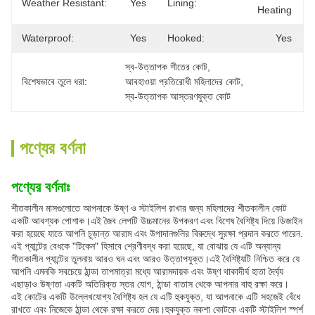
Weather Resistant:
Yes
Lining:
Heating
Waterproof:
Yes
Hooked:
Yes
স্ব-উত্তাপক শীতের কোট
, 
বিশেষভাবে তুলে ধরা:
আবহাওয়া প্রতিরোধী মহিলাদের কোট
, 
স্ব-উত্তাপক আস্তরণযুক্ত কোট
পণ্যের বর্ণনা
পণ্যের বর্ণনাঃ
শীতকালীন মাসগুলোতে আপনাকে উষ্ণ ও স্টাইলিশ রাখার জন্য মহিলাদের শীতকালীন কোট
একটি আবশ্যক পোশাক।এই জৈব লেপটি উচ্চমানের উপকরণ এবং বিশেষ বৈশিষ্ট্য দিয়ে ডিজাইন
করা হয়েছে যাতে আপনি চূড়ান্ত আরাম এবং উপাদানগুলির বিরুদ্ধে সুরক্ষা প্রদান করতে পারেন.
এই প্যান্টের বেধকে "টিকেন" হিসাবে শ্রেণীবদ্ধ করা হয়েছে, যা বোঝায় যে এটি অন্যান্য
শীতকালীন প্যান্টের তুলনায় আরও ঘন এবং আরও উত্তাপযুক্ত।এই বৈশিষ্ট্যটি নিশ্চিত করে যে
আপনি এমনকি সবচেয়ে ঠান্ডা তাপমাত্রা মধ্যে আরামদায়ক এবং উষ্ণ থাকাদীর্ঘ হাতা দৈর্ঘ্য
এছাড়াও উষ্ণতা একটি অতিরিক্ত স্তর যোগ, ঠান্ডা বাতাস থেকে আপনার বাহু রক্ষা করে।
এই কোটের একটি উল্লেখযোগ্য বৈশিষ্ট্য হল যে এটি হুকযুক্ত, যা আপনাকে এটি সহজেই বেঁধে
রাখতে এবং নিজেকে ঠান্ডা থেকে রক্ষা করতে দেয়।হুকযুক্ত নকশা কোটকে একটি স্টাইলিশ স্পর্শ