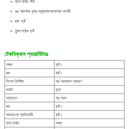
হাতা দৈর্ঘ্য: দীর্ঘ
রঙ প্রদর্শনঃ ধূসর-সবুজ/কালো/হালকা বাদামী
হুক: হ্যাঁ
সুন্দর দৈর্ঘ্যঃ হ্যাঁ
টেকনিক্যাল প্যারামিটারঃ
লম্বা
হ্যাঁ।
হুক
হ্যাঁ।
বিশেষ বৈশিষ্ট্য
স্ব-গরমকরণ আবরণ
ভরাট
তুলা
আস্তরণ
স্ব-গরম
হুড
হ্যাঁ।
আবহাওয়া প্রতিরোধী
হ্যাঁ।
হাতা দৈর্ঘ্য
লম্বা