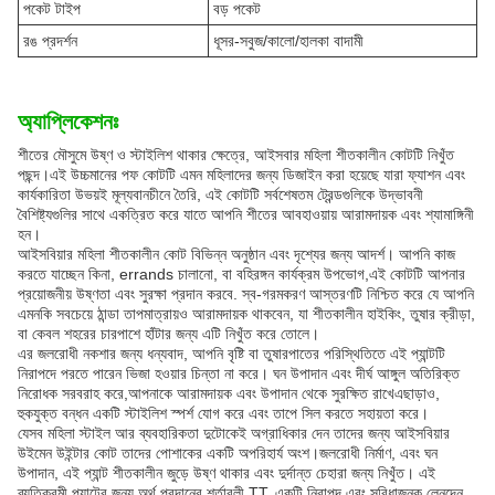
পকেট টাইপ
বড় পকেট
রঙ প্রদর্শন
ধূসর-সবুজ/কালো/হালকা বাদামী
অ্যাপ্লিকেশনঃ
শীতের মৌসুমে উষ্ণ ও স্টাইলিশ থাকার ক্ষেত্রে, আইসবার মহিলা শীতকালীন কোটটি নিখুঁত
পছন্দ।এই উচ্চমানের পফ কোটটি এমন মহিলাদের জন্য ডিজাইন করা হয়েছে যারা ফ্যাশন এবং
কার্যকারিতা উভয়ই মূল্যবানচীনে তৈরি, এই কোটটি সর্বশেষতম ট্রেন্ডগুলিকে উদ্ভাবনী
বৈশিষ্ট্যগুলির সাথে একত্রিত করে যাতে আপনি শীতের আবহাওয়ায় আরামদায়ক এবং শ্যামাঙ্গিনী
হন।
আইসবিয়ার মহিলা শীতকালীন কোট বিভিন্ন অনুষ্ঠান এবং দৃশ্যের জন্য আদর্শ। আপনি কাজ
করতে যাচ্ছেন কিনা, errands চালানো, বা বহিরঙ্গন কার্যক্রম উপভোগ,এই কোটটি আপনার
প্রয়োজনীয় উষ্ণতা এবং সুরক্ষা প্রদান করবে. স্ব-গরমকরণ আস্তরণটি নিশ্চিত করে যে আপনি
এমনকি সবচেয়ে ঠান্ডা তাপমাত্রায়ও আরামদায়ক থাকবেন, যা শীতকালীন হাইকিং, তুষার ক্রীড়া,
বা কেবল শহরের চারপাশে হাঁটার জন্য এটি নিখুঁত করে তোলে।
এর জলরোধী নকশার জন্য ধন্যবাদ, আপনি বৃষ্টি বা তুষারপাতের পরিস্থিতিতে এই প্যান্টটি
নিরাপদে পরতে পারেন ভিজা হওয়ার চিন্তা না করে। ঘন উপাদান এবং দীর্ঘ আঙ্গুল অতিরিক্ত
নিরোধক সরবরাহ করে,আপনাকে আরামদায়ক এবং উপাদান থেকে সুরক্ষিত রাখেএছাড়াও,
হুকযুক্ত বন্ধন একটি স্টাইলিশ স্পর্শ যোগ করে এবং তাপে সিল করতে সহায়তা করে।
যেসব মহিলা স্টাইল আর ব্যবহারিকতা দুটোকেই অগ্রাধিকার দেন তাদের জন্য আইসবিয়ার
উইমেন উইন্টার কোট তাদের পোশাকের একটি অপরিহার্য অংশ।জলরোধী নির্মাণ, এবং ঘন
উপাদান, এই প্যান্ট শীতকালীন জুড়ে উষ্ণ থাকার এবং দুর্দান্ত চেহারা জন্য নিখুঁত। এই
ব্যতিক্রমী প্যান্টের জন্য অর্থ প্রদানের শর্তাবলী TT, একটি নিরাপদ এবং সুবিধাজনক লেনদেন