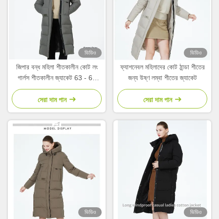
ভিডিও
ভিডিও
জিপার বন্ধ মহিলা শীতকালীন কোট লং
ফ্যাশনেবল মহিলাদের কোট ঠান্ডা শীতের
গার্লস শীতকালীন জ্যাকেট 63 - 66
জন্য উষ্ণ লম্বা শীতের জ্যাকেট
সেমি হাতা দৈর্ঘ্য
সেরা দাম পান
সেরা দাম পান
ভিডিও
ভিডিও