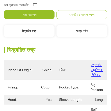
TT
অর্থ প্রদানের শর্তাবলী:
সেরা দাম পান
এখনই যোগাযোগ করুন
বিস্তারিত তথ্য
পণ্যের বর্ণনা
বিস্তারিত তথ্য
প্রোডাক্ট 
Place Of Origin:
China
দলিল:
ব্রোশিওর 
পিডিএফ
Big 
Filling:
Cotton
Pocket Type:
Pockets
Hood:
Yes
Sleeve Length:
Long
Self-