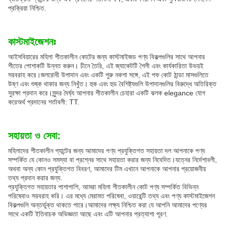
প্রক্রিয়া নিশ্চিত.
কাস্টমাইজেশনঃ
আইসবিয়ারের মহিলা শীতকালীন কোটের জন্য কাস্টমাইজড পণ্য বিকল্পগুলির সাথে আপনার
শীতের পোশাকটি উন্নত করুন। চীনে তৈরি, এই জ্যাকেটটি শৈলী এবং কার্যকারিতা উভয়ই
সরবরাহ করে।জলরোধী উপাদান এবং একটি পুরু নকশা সঙ্গে, এই পফ কোট ঠান্ডা মাসগুলিতে
উষ্ণ এবং শুষ্ক থাকার জন্য নিখুঁত। হুক এবং হুড বৈশিষ্ট্যগুলি উপাদানগুলির বিরুদ্ধে অতিরিক্ত
সুরক্ষা প্রদান করে।সুন্দর দৈর্ঘ্য আপনার শীতকালীন চেহারা একটি ঝলক elegance যোগ
করেঅর্থ প্রদানের শর্তাবলী: TT.
সহায়তা ও সেবা:
মহিলাদের শীতকালীন প্যান্টের জন্য আমাদের পণ্য প্রযুক্তিগত সহায়তা দল আপনাকে পণ্য
সম্পর্কিত যে কোনও সমস্যা বা প্রশ্নের সাথে সহায়তা করার জন্য নিবেদিত।যত্নের নির্দেশাবলী,
অথবা অন্য কোন প্রযুক্তিগত বিবরণ, আমাদের টিম এখানে আপনাকে আপনার প্রয়োজনীয়
তথ্য প্রদান করার জন্য.
প্রযুক্তিগত সহায়তার পাশাপাশি, আমরা মহিলা শীতকালীন কোট পণ্য সম্পর্কিত বিভিন্ন
পরিষেবাও সরবরাহ করি। এর মধ্যে মেরামত পরিষেবা, ওয়ারেন্টি তথ্য এবং পণ্য কাস্টমাইজেশন
বিকল্পগুলি অন্তর্ভুক্ত থাকতে পারে।আমাদের লক্ষ্য নিশ্চিত করা যে আপনি আমাদের পণ্যের
সাথে একটি ইতিবাচক অভিজ্ঞতা আছে এবং এটি আপনার প্রত্যাশা পূরণ.