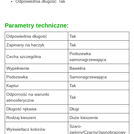
Odpowiednia długość: Tak
Parametry techniczne:
Odpowiednia długość
Tak
Zapinany na haczyk
Tak
Podszewka
Cecha szczególna
samonagrzewająca
Wypełnienie
Bawełna
Podszewka
Samonagrzewająca
Kaptur
Tak
Odporność na warunki
Tak
atmosferyczne
Długość rękawa
Długi
Rodzaj kieszeni
Duże kieszenie
Szaro-
Wyświetlacz kolorów
zielony/Czarny/Jasnobrązowy