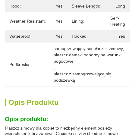
Hood:
Yes
Sleeve Length:
Long
Self-
Weather Resistant:
Yes
Lining:
Heating
Waterproof:
Yes
Hooked:
Yes
samogrzewający się płaszcz zimowy
, 
płaszcz damski odporny na warunki 
pogodowe
Podkreślić:
, 
płaszcz z samogrzewającą się 
podszewką
Opis Produktu
Opis produktu:
Płaszcz zimowy dla kobiet to niezbędny element odzieży
wierzchniej, który zapewni Ci ciepło i styl w chłodne zimowe