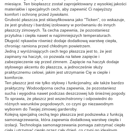
miesiące. Ten biopłaszcz został zaprojektowany z wysokiej jakości
materiałów i specjalnych cech, aby zapewnić Ci najwyższy
komfort i ochronę przed żywiołami.
Grubość płaszcza jest sklasyfikowana jako "Ticken", co wskazuje,
że jest grubszy i bardziej izolowany w porównaniu do innych
płaszczy zimowych. Ta cecha zapewnia, że pozostaniesz
przytulna i ciepła nawet w najzimniejszych temperaturach.
Długość rękawów również dodaje dodatkową warstwę ciepła,
chroniąc ramiona przed chłodnym powietrzem.
Jedną z wyróżniających cech tego płaszcza jest to, że jest
zapinany na haczyk, co pozwala na łatwe zapięcie i
zabezpieczenie się przed zimnem. Zapięcie na haczyk dodaje
stylowego akcentu do płaszcza, a jednocześnie służy
praktycznemu celowi, jakim jest utrzymanie Cię w cieple i
komforcie.
Ten płaszcz jest nie tylko stylowy i funkcjonalny, ale także bardzo
praktyczny. Wodoodporna cecha zapewnia, że pozostaniesz
sucha i wygodna nawet podczas deszczowej lub śnieżnej pogody.
To sprawia, że płaszcz jest wszechstronny i odpowiedni do
różnych warunków pogodowych, co czyni go niezawodnym
wyborem do Twojej zimowej garderoby.
Kolejną specjalną cechą tego płaszcza jest podszewka z funkcją
samonagrzewania, która zapewnia dodatkową warstwę ciepła i
izolacji. Technologia samonagrzewania pomaga zatrzymać ciepło
ciała i utrzymać ciepło przez cały dzień, co czyni go idealnym