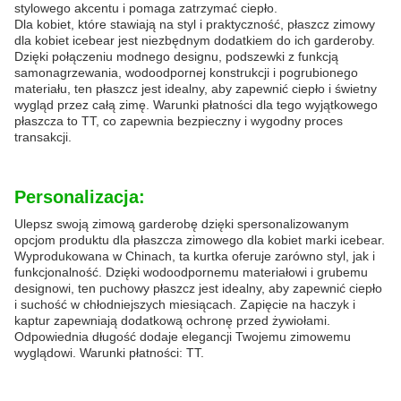
stylowego akcentu i pomaga zatrzymać ciepło.
Dla kobiet, które stawiają na styl i praktyczność, płaszcz zimowy
dla kobiet icebear jest niezbędnym dodatkiem do ich garderoby.
Dzięki połączeniu modnego designu, podszewki z funkcją
samonagrzewania, wodoodpornej konstrukcji i pogrubionego
materiału, ten płaszcz jest idealny, aby zapewnić ciepło i świetny
wygląd przez całą zimę. Warunki płatności dla tego wyjątkowego
płaszcza to TT, co zapewnia bezpieczny i wygodny proces
transakcji.
Personalizacja:
Ulepsz swoją zimową garderobę dzięki spersonalizowanym
opcjom produktu dla płaszcza zimowego dla kobiet marki icebear.
Wyprodukowana w Chinach, ta kurtka oferuje zarówno styl, jak i
funkcjonalność. Dzięki wodoodpornemu materiałowi i grubemu
designowi, ten puchowy płaszcz jest idealny, aby zapewnić ciepło
i suchość w chłodniejszych miesiącach. Zapięcie na haczyk i
kaptur zapewniają dodatkową ochronę przed żywiołami.
Odpowiednia długość dodaje elegancji Twojemu zimowemu
wyglądowi. Warunki płatności: TT.