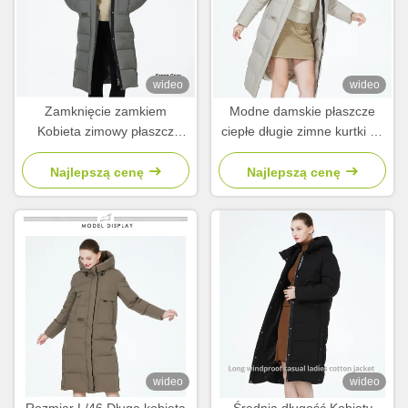
wideo
wideo
Zamknięcie zamkiem
Modne damskie płaszcze
Kobieta zimowy płaszcz
ciepłe długie zimne kurtki na
Długi dziewczęta zimowa
zimę
kurtka 63 - 66cm Długość
Najlepszą cenę
Najlepszą cenę
rękawa
wideo
wideo