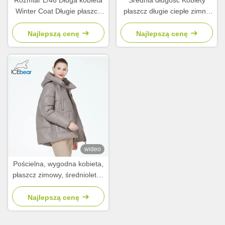
Rozmiar L/46 Długa kobieta
Średnia długość Kobiety
Winter Coat Długie płaszcz
płaszcz długie ciepłe zimne
Długo kobiety 65cm Długość
kurtki rozmiar L rozmiar 46
rękawa
Najlepszą cenę
Najlepszą cenę
wideo
Pościelna, wygodna kobieta,
płaszcz zimowy, średnioletni,
kurtka z ciemnymi
kieszeńkami.
Najlepszą cenę