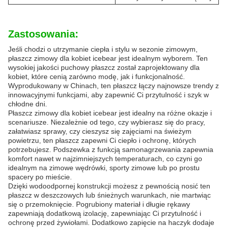
Zastosowania:
Jeśli chodzi o utrzymanie ciepła i stylu w sezonie zimowym,
płaszcz zimowy dla kobiet icebear jest idealnym wyborem. Ten
wysokiej jakości puchowy płaszcz został zaprojektowany dla
kobiet, które cenią zarówno modę, jak i funkcjonalność.
Wyprodukowany w Chinach, ten płaszcz łączy najnowsze trendy z
innowacyjnymi funkcjami, aby zapewnić Ci przytulność i szyk w
chłodne dni.
Płaszcz zimowy dla kobiet icebear jest idealny na różne okazje i
scenariusze. Niezależnie od tego, czy wybierasz się do pracy,
załatwiasz sprawy, czy cieszysz się zajęciami na świeżym
powietrzu, ten płaszcz zapewni Ci ciepło i ochronę, których
potrzebujesz. Podszewka z funkcją samonagrzewania zapewnia
komfort nawet w najzimniejszych temperaturach, co czyni go
idealnym na zimowe wędrówki, sporty zimowe lub po prostu
spacery po mieście.
Dzięki wodoodpornej konstrukcji możesz z pewnością nosić ten
płaszcz w deszczowych lub śnieżnych warunkach, nie martwiąc
się o przemoknięcie. Pogrubiony materiał i długie rękawy
zapewniają dodatkową izolację, zapewniając Ci przytulność i
ochronę przed żywiołami. Dodatkowo zapięcie na haczyk dodaje