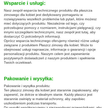
Wsparcie i usługi:
Nasz zespół wsparcia technicznego produktu dla płaszcza
zimowego dla kobiet jest dedykowany pomaganiu w
rozwiązywaniu wszelkich problemów lub pytań, które możesz
mieć dotyczących produktu. Niezależnie od tego, czy
potrzebujesz pomocy z rozmiarem, instrukcjami pielęgnacji, czy
innymi szczegółami technicznymi, nasz zespół jest tutaj, aby
dostarczyć Ci potrzebnych informacji.
Oprócz wsparcia technicznego oferujemy również różne usługi
związane z produktem Płaszcz zimowy dla kobiet. Może to
obejmować usługi naprawcze, informacje o gwarancji i opcje
personalizacji produktu. Naszym celem jest zapewnienie
pozytywnych doświadczeń z naszym produktem i spełnienie
Twoich oczekiwań.
Pakowanie i wysyłka:
Pakowanie i wysyłka produktu:
Ten płaszcz zimowy dla kobiet jest starannie zapakowany, aby
zapewnić, że dotrze w idealnym stanie. Każdy płaszcz jest
starannie owinięty w materiał ochronny, aby zapobiec
uszkodzeniom podczas transportu.
Do wysyłki współpracujemy z niezawodnymi przewoźnikami, aby