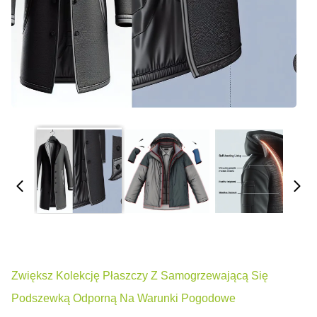
Zwiększ Kolekcję Płaszczy Z Samogrzewającą Się
Podszewką Odporną Na Warunki Pogodowe