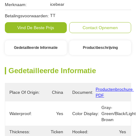
icebear
Merknaam:
TT
Betalingsvoorwaarden:
Vind De Beste Prijs
Contact Opnemen
Gedetailleerde Informatie
Productbeschrijving
Gedetailleerde Informatie
Productenbrochure 
Place Of Origin:
China
Document:
PDF
Gray-
Waterproof:
Yes
Color Display:
Green/Black/Light 
Brown
Thickness:
Ticken
Hooked:
Yes