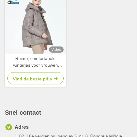
Video
Ruime, comfortabele
winterjas voor vrouwen
Middenleeftijd Downjas met
donkere ritszakken
Vind de beste prijs
Snel contact
Adres
1102, 10e verdieping, gebouw 5, nr. 8, Ronghua Middle