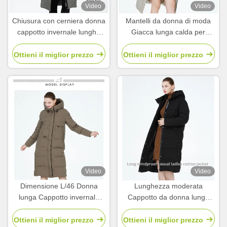
Video
Video
Chiusura con cerniera donna
Mantelli da donna di moda
cappotto invernale lunghe
Giacca lunga calda per
ragazze giacca invernale 63
inverni freddi
- 66 cm Lunghezza manica
Ottieni il miglior prezzo
Ottieni il miglior prezzo
Video
Video
Dimensione L/46 Donna
Lunghezza moderata
lunga Cappotto invernale
Cappotto da donna lungo
Cappotto lungo donna 65cm
Giacche invernali calde
Lunghezza manica
taglia L taglia 46
Ottieni il miglior prezzo
Ottieni il miglior prezzo