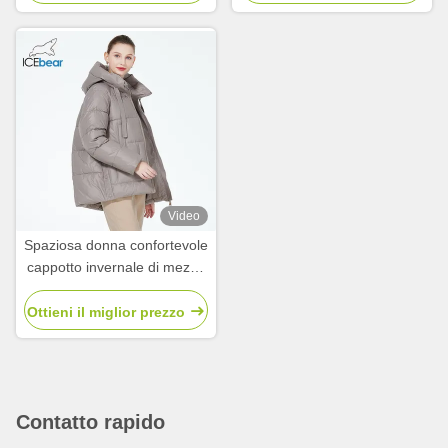
Video
Spaziosa donna confortevole
cappotto invernale di mezza
età giacca con tasche scure.
Ottieni il miglior prezzo
Contatto rapido