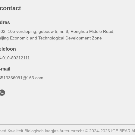
 contact
dres
102, 10e verdieping, gebouw 5, nr. 8, Ronghua Middle Road,
eijing Economic and Technological Development Zone
elefoon
6-010-80212111
-mail
8513366091@163.com
ed Kwaliteit Biologisch laagjas Auteursrecht © 2024-2026 ICE BEAR Al