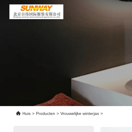
Huis
>
Producten
>
Vrouwelijke winterjas
>