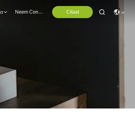
Neem Contact Met Ons Op
Citaat
en