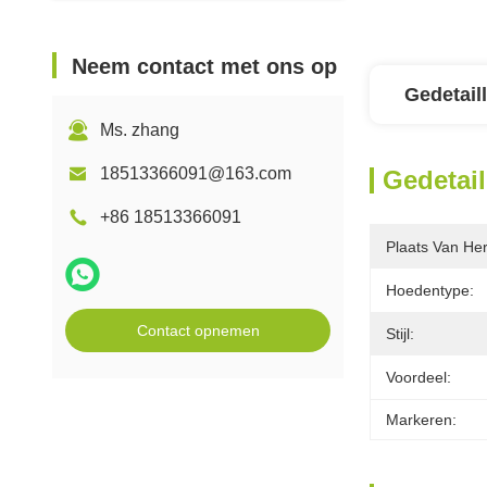
Neem contact met ons op
Gedetail
Ms. zhang
18513366091@163.com
Gedetail
+86 18513366091
Plaats Van He
Hoedentype:
Contact opnemen
Stijl:
Voordeel:
Markeren: