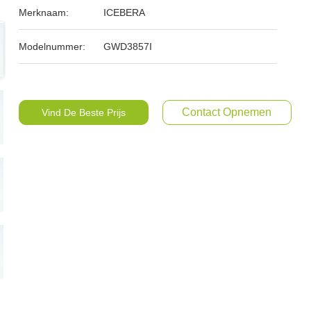
Merknaam:
ICEBERA
Modelnummer:
GWD3857I
Contact Opnemen
Vind De Beste Prijs