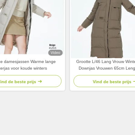
Video
e damesjassen Warme lange
Grootte L/46 Lang Vrouw Wint
terjas voor koude winters
Downjas Vrouwen 65cm Len
ind de beste prijs
Vind de beste prijs