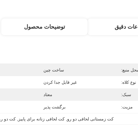
عات دقیق
توضیحات محصول
حل منبع:
ساخت چین
نوع کلاه:
غیر قابل جدا کردن
سبک:
معتاد
مزیت:
برگشت پذیر
کت زمستانی لحافی دو رو
, 
کت لحافی زنانه برای پاییز
, 
کت دو رو