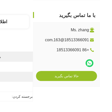
با ما تماس بگیرید
اطلا
Ms. zhang
18513366091@163.com
+86 18513366091
م
حالا تماس بگیرید
برجسته کردن: