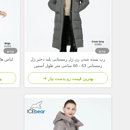
ویدیو
ویدیو
زپ بسته شدن زن ژل زمستانی بلند دختر ژل
لباس ها
زمستانی 63 - 66 سانتی متر طول آستین
بهترین قیمت رو بدست بیار
ب