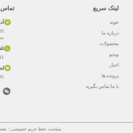
لینک سریع
تماس 
خونه
آد
درباره ما
من
محصولات
تل
ویدیو
11
اخبار
ای
پرونده ها
com
با ما تماس بگیرید
سیاست حفظ حریم خصوصی
|
نقش