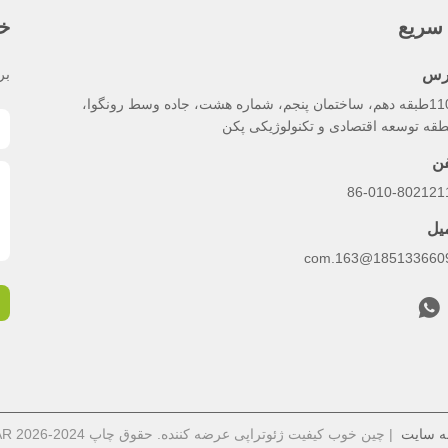
سریع
خب
رس
بر
1102طبقه دهم، ساختمان پنجم، شماره هشت، جاده وسط رونگوا،
طقه توسعه اقتصادی و تکنولوژیکی پکن
فن
86-010-802121
میل
18513366091@163.
ه سایت
| چین خوب کیفیت ژئوتراپی عرضه کننده. حقوق چاپ 2024-2026 ICE BEAR . همه حقوق محفوظ است