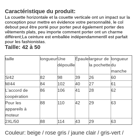
Caractéristique du produit:
La couette horizontale et la couette verticale ont un impact sur la
conception pour mettre en évidence votre personnalité, le col
debout peut être porté pour porter peut également porter des
vêtements plats, peu importe comment porter ont un charme
différent;La ceinture est emballée indépendammentIl est parfait
pour les fashionistas.
Taille: 42 à 50
taille
longueur
Une
Épaule
largeur de
longueur
dépouille
la pochette
du
manche
S/42
82
98
39
26
60
M/44
84
102
40
27
61
L'accord de
86
106
41
28
62
coopération
Pour les
88
110
42
29
63
appareils à
moteur
2XL/50
88
114
43
29
63
Couleur: beige / rose gris / jaune clair / gris-vert /