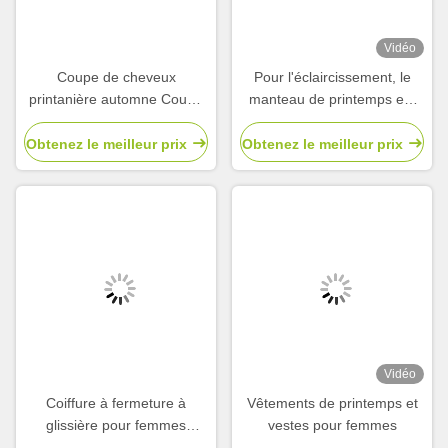
Vidéo
Coupe de cheveux
Pour l'éclaircissement, le
printanière automne Coupe
manteau de printemps est
de cheveux printanière pour
léger, le manteau de
femmes automne
printemps est léger, le
Obtenez le meilleur prix
Obtenez le meilleur prix
manteau de printemps est
léger, le manteau de
printemps est léger, le
manteau de printemps est
léger, le manteau de
printemps est léger, le
manteau de printemps est
léger, le manteau de
printemps est léger.
Vidéo
Coiffure à fermeture à
Vêtements de printemps et
glissière pour femmes
vestes pour femmes
Courte imperméable à l'eau