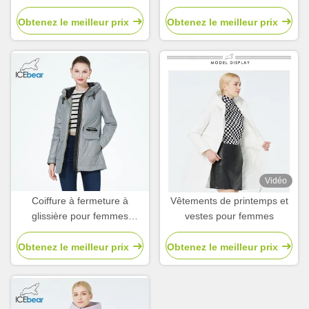
de cheveux printanière pour
léger, le manteau de
femmes automne
printemps est léger, le
Obtenez le meilleur prix
Obtenez le meilleur prix
manteau de printemps est
léger, le manteau de
printemps est léger, le
manteau de printemps est
léger, le manteau de
printemps est léger, le
manteau de printemps est
léger, le manteau de
printemps est léger.
Vidéo
Coiffure à fermeture à
Vêtements de printemps et
glissière pour femmes
vestes pour femmes
Courte imperméable à l'eau
Obtenez le meilleur prix
Obtenez le meilleur prix