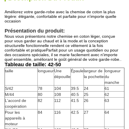
Améliorez votre garde-robe avec la chemise de coton la plus
légère: élégante, confortable et parfaite pour n'importe quelle
occasion
Présentation du produit:
Nous vous présentons notre chemise en coton léger, conçue
pour vous garder au chaud et à la mode.et la conception
structurelle fonctionnelle rendent ce vêtement à la fois
confortable et pratiqueParfait pour un usage quotidien ou pour
des occasions spéciales, il se marie facilement avec n'importe
quel ensemble, améliorant le goût général de votre garde-robe..
Tableau de taille: 42-50
taille
longueur
Une
Épaule
largeur de
longueur
dépouille
la pochette
du
manche
S/42
78
104
39.5
24
61
M/44
80
108
40.5
25
62
L'accord de
82
112
41.5
26
63
coopération
Pour les
84
116
42.5
27
64
appareils à
moteur