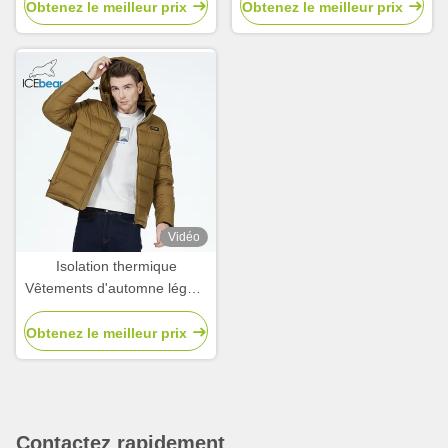
l'eau Pour l'Europe Hiver
hommes veste d'automne
Obtenez le meilleur prix
Obtenez le meilleur prix
de sport pour homme en
hiver Vêtements de sport
pour homme en hiver
Vêtements de sport
Vidéo
Isolation thermique
Vêtements d'automne légers
Pour le stockage de la
chaleur Vêtements
Obtenez le meilleur prix
d'automne légers pour l'hiver
Contactez rapidement