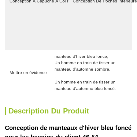
Conception À Capuche À Col Haut:
Conception De Poches Intérieure
Neige, 
Avec 
Une 
Corde 
Réglable 
Pour Le 
Confort 
Et L
manteau d'hiver bleu foncé
, 
Un homme en train de tisser un 
manteau d'automne sombre.
Mettre en évidence:
, 
Un homme en train de tisser un 
manteau d'automne bleu foncé.
Description Du Produit
Conception de manteaux d'hiver bleu foncé