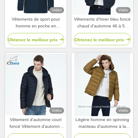
Vidéo
Vidéo
Vêtements de sport pour
Vêtements d'hiver bleu foncé
homme en poche en
chaud d'automne 46 à 54
automne Vêtements d'hiver
plus taille Vêtements
pour homme en automne
d'automne pour les besoins
Obtenez le meilleur prix
Obtenez le meilleur prix
Vêtements de sport pour
des clients
homme en automne
Vêtements de sport pour
homme en hiver Vêtements
de sport pour homme en
hiver Vêtements de sport
pour homme en hiver
Vêtements de sport pour
homme en hiver Vêtements
de sport pour homme en
Vidéo
Vidéo
hiver Vêtements de sport
Vêtement d'automne court
Légère homme en spinning
pour homme en hiver
foncé Vêtement d'automne
manteau d'automne à la
Vêtements de sport pour
pratique imperméable à
mode tissus durables
homme en hiver Vêtements