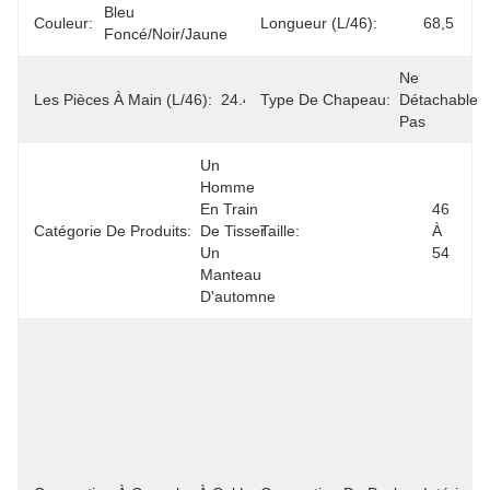
Bleu 
Couleur:
Longueur (L/46):
68,5
Foncé/Noir/Jaune
Ne 
Les Pièces À Main (L/46):
24.4
Type De Chapeau:
Détachable 
Pas
Un 
Homme 
En Train 
46 
Catégorie De Produits:
De Tisser 
Taille:
À 
Un 
54
Manteau 
D'automne
Protège 
Le Cou 
Et La 
Tête Du 
Vent 
Froid Et 
De La 