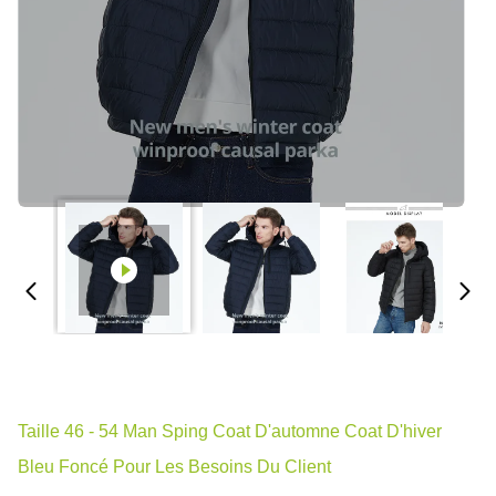
Taille 46 - 54 Man Sping Coat D'automne Coat D'hiver
Bleu Foncé Pour Les Besoins Du Client