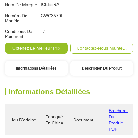
ICEBERA
Nom De Marque:
Numéro De
GWC3570I
Modèle:
Conditions De
T/T
Paiement:
Obtenez Le Meilleur Prix
Contactez-Nous Maintenant
Informations Détaillées
Description Du Produit
Informations Détaillées
Brochure 
Fabriqué 
Du 
Lieu D'origine:
Document:
En Chine
Produit 
PDF