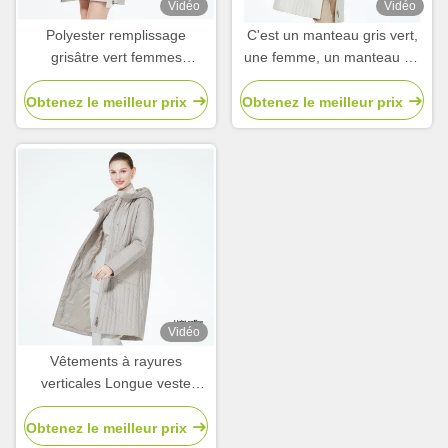
Vidéo
Vidéo
Polyester remplissage
C'est un manteau gris vert,
grisâtre vert femmes
une femme, un manteau de
vêtements d'hiver Casual
fin de saison, un style
Jackets printaniers pour le
raffiné.
Obtenez le meilleur prix
Obtenez le meilleur prix
port
Vidéo
Vêtements à rayures
verticales Longue veste
rembourrée Gris Dames
Smart Casual Vêtements
Obtenez le meilleur prix