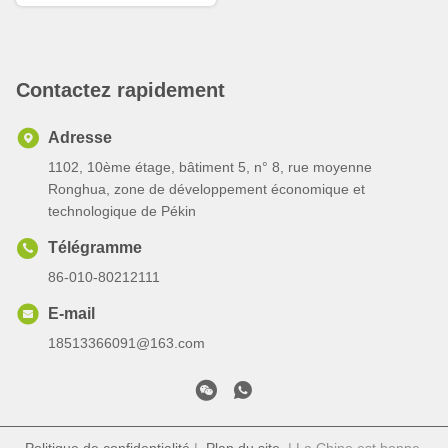
ceinture Desing Version de
la taille
Contactez rapidement
Adresse
1102, 10ème étage, bâtiment 5, n° 8, rue moyenne
Ronghua, zone de développement économique et
technologique de Pékin
Télégramme
86-010-80212111
E-mail
18513366091@163.com
Politique de confidentialité
|
Plan du site
| La Chine est bonne.