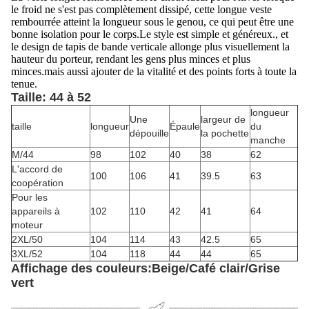
le froid ne s'est pas complètement dissipé, cette longue veste
rembourrée atteint la longueur sous le genou, ce qui peut être une
bonne isolation pour le corps.Le style est simple et généreux., et
le design de tapis de bande verticale allonge plus visuellement la
hauteur du porteur, rendant les gens plus minces et plus
minces.mais aussi ajouter de la vitalité et des points forts à toute la
tenue.
Taille: 44 à 52
longueur
Une
largeur de
taille
longueur
Épaule
du
dépouille
la pochette
manche
M/44
98
102
40
38
62
L'accord de
100
106
41
39.5
63
coopération
Pour les
appareils à
102
110
42
41
64
moteur
2XL/50
104
114
43
42.5
65
3XL/52
104
118
44
44
65
Affichage des couleurs:Beige/Café clair/Grise
vert