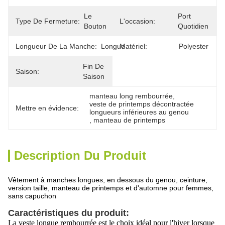
Le 
Port 
Type De Fermeture:
L'occasion:
Bouton
Quotidien
Longueur De La Manche:
Longue
Matériel:
Polyester
Fin De 
Saison:
Saison
manteau long rembourrée
, 
veste de printemps décontractée 
Mettre en évidence:
longueurs inférieures au genou
, 
manteau de printemps
Description Du Produit
Vêtement à manches longues, en dessous du genou, ceinture,
version taille, manteau de printemps et d'automne pour femmes,
sans capuchon
Caractéristiques du produit:
La veste longue rembourrée est le choix idéal pour l'hiver lorsque