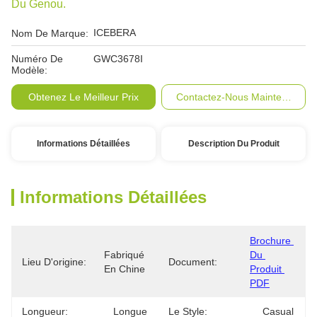
Du Genou.
ICEBERA
Nom De Marque:
Numéro De
GWC3678I
Modèle:
Obtenez Le Meilleur Prix
Contactez-Nous Maintenant
Informations Détaillées
Description Du Produit
Informations Détaillées
Brochure 
Fabriqué 
Du 
Lieu D'origine:
Document:
En Chine
Produit 
PDF
Longueur:
Longue
Le Style:
Casual