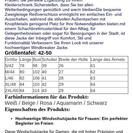
Frauen, die perfekte Ergänzung zu Ihrem
Kleiderschrank.Sicherstellen, dass Sie bei allen
Wetterbedingungen gemütlich und warm bleibenDie bequeme
Zweigleisige Reißverschluss ermöglicht ein einfaches Ein- und
Ausschalten, während die stilvollen Außentaschen mit
Knopfdetails genügend Platz für Ihre Notwendigkeiten bieten.mit
einem SchachbrettmusterIdeal für den Alltag, für
Gelegenheitsreisen oder sogar für Besorgungen in der Stadt, ist
diese Jacke der Inbegriff von Komfort, Stil und
Funktionalität.Verbessern Sie Ihren Look mit unserer
hochwertigen Windbreaker Jacke.
Größentafel: 42-50
Größe
Länge
Bust
Schulter
Breite der Hülle
Länge des Ärmels
S/42
78
98
39
26
61
M/44
80
102
40
27
62
L/46
82
106
41
28
63
XL/48
84
110
42
29
64
2XL/50
84
114
43
29
64
Farbinformationen für das Produkt:
Weiß / Beige / Rosa / Aquamarin / Schwarz
Eigenschaften des Produkts:
Hochwertige Windschutzjacke für Frauen: Ein perfekter
Begleiter im Freien
Diese Windschutzjacke für Damen, die mit hoher Präzision und