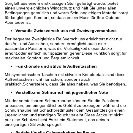
Sorgfalt aus einem erstklassigen Stoff gefertigt wurde, bietet
einen unvergleichlichen Windschutz und hält Sie unter allen
Bedingungen gemütlich und warm.Sein langlebiges Material sorgt
für langlebigen Komfort, so dass es ein Muss für Ihre Outdoor-
Abenteuer ist.
Versatile Zwickverschluss mit Zweiwegverschluss
Der bequeme Zweigleisige Reißverschluss erleichtert nicht nur
das An- und Ausziehen, sondern ermöglicht auch eine
passendere Passform, was die Vielseitigkeit dieser Jacke
erhöht.oder einfach nur spazieren gehenDiese Funktion sorgt für
maximalen Komfort und Bequemlichkeit.
Funktionale und stilvolle Außentaschen
Mit symmetrischen Taschen mit stilvollen Knopfdetails sind diese
Außentaschen nicht nur schön, sondern auch
praktisch.Sicherstellen, dass Sie alles haben, was Sie benötigen..
Verstellbarer Schnürhut mit jugendlicher Note
Mit der verstellbaren Schnurrhaube können Sie die Passform
anpassen, um ein gemütliches Gefühl zu erzeugen, während die
Schnurrhaube mit Schachbrettmuster dem Gesamtdesign einen
jugendlichen und trendigen Touch verleiht.Diese Jacke ist nicht
nur eine Schutzschicht.Es ist ein Statement, das deinen
einzigartigen Stil widerspiegelt.
Perfekt für alle Gelegenheiten im Freien