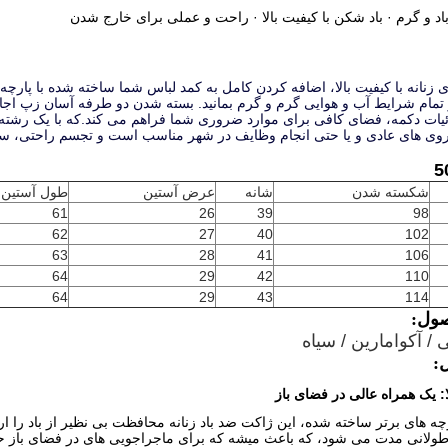
اد و گرم · باد شکن با کیفیت بالا · راحت و عملی برای خارج شدن
زنانه با کیفیت بالا، اضافه کردن کامل به کمد لباس شما ساخته شده با پارچه ا
تمام شرایط آب و هوایی گرم و گرم بمانید. بسته شدن دو طرفه آسان زپ اجا
ئیات دکمه، فضای کافی برای موارد ضروری شما فراهم می کند.که با یک رشته
روی های عادی و یا حتی انجام وظایف در شهر مناسب است و تجسم راحتی، سبک 
شکسته شدن
شانه
عرض آستین
طول آستین
61
26
39
98
62
27
40
102
63
28
41
106
64
29
42
110
64
29
43
114
ول:
 / آکوامارین / سیاه
:
ا: یک همراه عالی در فضای باز
رچه های برتر ساخته شده، این ژاکت ضد باد زنانه محافظت بی نظیر از باد را ا
طولانی مدت می شود، که باعث میشه که برای ماجراجویی های در فضای باز ح