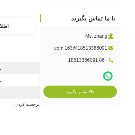
با ما تماس بگیرید
اطلا
Ms. zhang
18513366091@163.com
+86 18513366091
م
ن
حالا تماس بگیرید
برجسته کردن: