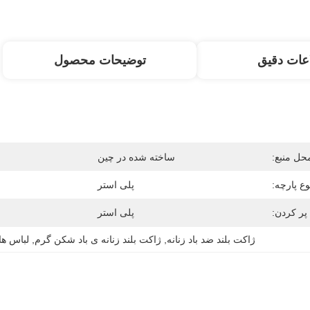
عات دقیق
توضیحات محصول
حل منبع:
ساخته شده در چین
وع پارچه:
پلی استر
پر كردن:
پلی استر
ژاکت بلند ضد باد زنانه
, 
ژاکت بلند زنانه ی باد شکن گرم
, 
لباس ها