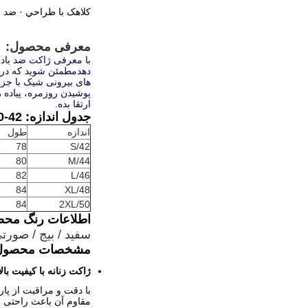
کلاهک با طراحي · ضد ب
معرفی محصول:
با معرفی ژاکت ضد بادی 
دهدمطمئن شوید که در 
های بیرونی شیک با جز
پوشیدن روزمره، پیاده 
ارتقا بده.
جدول اندازه: 42-50
اندازه
طول
78
S/42
80
M/44
82
L/46
84
XL/48
84
2XL/50
اطلاعات رنگ محص
سفید / بیج / صورتی
مشخصات محصول
ژاکت زنانه با کیفیت بال
با دقت و مراقبت از پا
مقاوم آن باعث راحتی 