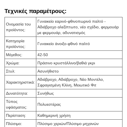
Τεχνικές παραμέτρους:
Γυναικείο εαρινό-φθινοπωρινό παλτό -
Ονομασία του
Αδιάβροχο αλεξίπτωτο, νέο σχέδιο, φερμουάρ
προϊόντος:
με φερμουάρ, αδυνατισμός
Κατηγορία
Γυναικείο άνοιξο-φθινό παλτό
προϊόντος:
Μέγεθος:
42-50
Χρώμα:
Πράσινο κρυστάλλινο/βαθιά γκρι
Στυλ:
Ασυνήθιστο
Αδιάβροχο, Αδιάβροχο, Νέο Μοντέλο,
Χαρακτηριστικά:
Σφραγισμένη Κλίνη, Μειωτικό Φιτ
Δυνατότητα:
Συνήθως
Τύπος
Πολυεστέρας
υφάσματος:
Περίσταση:
Καθημερινή χρήση
Πλύσιμο:
Πλύσιμο χεριών/Πλύσιμο μηχανών