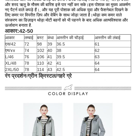
और शरद ऋतु के मौसम की बारिश इसे पार नहीं कर सके।इस पोशाक का मुख्य आकर्षण
नए पैटर्न वाले कपड़े हैं।, और यह पूरी पोशाक को अधिक युवा और फैशनेबल दिखने के
लिए कमर पर विपरीत ज़िप और वेबिंग के साथ जोड़ा जाता है।थोड़ा कम कमर वाले
संस्करण का डिज़ाइन थोड़ा मोटी बहनों को भी पहनने के बाद अधिक आत्मविश्वास और
ऊर्जावान बनाता है.
आकार:42-50
आकार
लम्बाई
बस्ट
कंधा
आस्तीन की चौड़ाई
आस्तीन की लंबाई
एस/42
72
98
39
36.5
61
एम/४४
74
102
40
38
62
L/46
76
106
41
39.5
63
XL/48
78
110
42
41
64
2XL/50
78
114
43
42.5
64
रंग प्रदर्शनःग्रीन क्रिस्टल/गहरे ग्रे