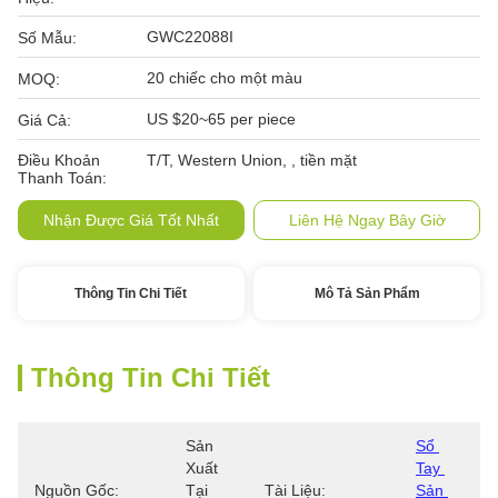
GWC22088I
Số Mẫu:
20 chiếc cho một màu
MOQ:
US $20~65 per piece
Giá Cả:
Điều Khoản
T/T, Western Union, , tiền mặt
Thanh Toán:
Nhận Được Giá Tốt Nhất
Liên Hệ Ngay Bây Giờ
Thông Tin Chi Tiết
Mô Tả Sản Phẩm
Thông Tin Chi Tiết
Sản 
Sổ 
Xuất 
Tay 
Nguồn Gốc:
Tại 
Tài Liệu:
Sản 