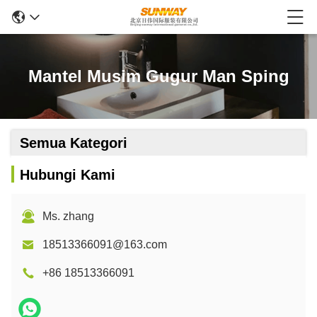
Mantel Musim Gugur Man Sping
Semua Kategori
Hubungi Kami
Ms. zhang
18513366091@163.com
+86 18513366091