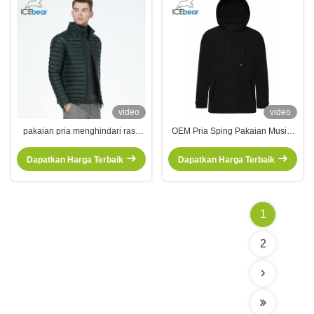
video
video
pakaian pria menghindari rasa
OEM Pria Sping Pakaian Musim
malu yang tidak perlu bisnis
Gugur Klasik Pakaian Musim
nyaman,
Gugur Bergaya Casual
Dapatkan Harga Terbaik
Dapatkan Harga Terbaik
1
2