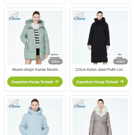
video
video
Musim dingin Kamar Musim
115cm Koton Jaket Putih Long
Dingin Pakaian Wanita Koton
Down Koton Jaket Untuk Wanita
Jaket Nyaman Panas Untuk
Dengan Hood
Dapatkan Harga Terbaik
Dapatkan Harga Terbaik
Musim Dingin