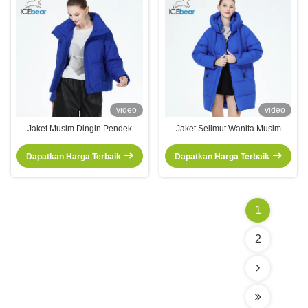
video
video
Jaket Musim Dingin Pendek
Jaket Selimut Wanita Musim
Bergaya Kotak Trench Double
Dingin yang Elegan, 85cm
Breasted Untuk Pendatang
Panjang Ideal, kantong
Dapatkan Harga Terbaik
Dapatkan Harga Terbaik
bergelombang, sempurna untuk
dipakai sehari-hari
1
2