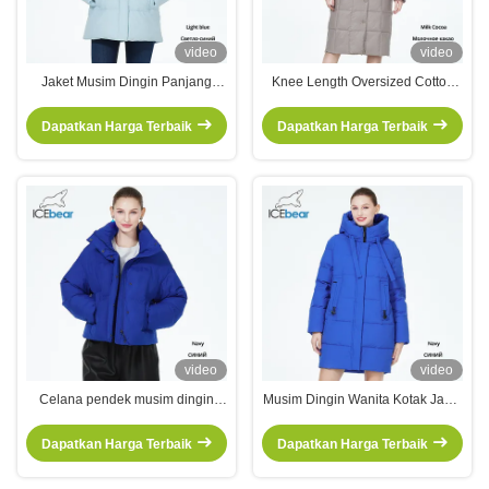
video
video
Jaket Musim Dingin Panjang
Knee Length Oversized Cotton
Sedang Jaket Katun Putih
Jacket Elegant Long Cotton Coat
Dengan Ritsleting Ganda Dan
Wanita Disesuaikan
Dapatkan Harga Terbaik
Dapatkan Harga Terbaik
Kapsul Terpasang
video
video
Celana pendek musim dingin
Musim Dingin Wanita Kotak Jaket
yang chic, kerah bebas jaket
85cm Sedang Panas Wanita
katun putih wanita untuk
Kotak Musim Dingin Kotak
Dapatkan Harga Terbaik
Dapatkan Harga Terbaik
mahasiswa