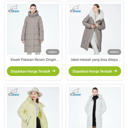
video
video
Klasik Pakaian Musim Dingin
Jaket mewah yang bisa dilepas
Double Breasted Wanita Koton
Berkulit murni Pakaian katun
Jaket Panas Bergaya
putih Kerah tinggi
Dapatkan Harga Terbaik
Dapatkan Harga Terbaik