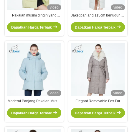
video
video
Pakaian musim dingin yang
Jaket panjang 115cm bertudung -
elegan yang cocok untuk semua
Kain premium, warna yang
Jaket kapas yang longgar dipakai
stylish. Zipper tersembunyi. Ideal
Dapatkan Harga Terbaik
Dapatkan Harga Terbaik
setiap hari untuk musim dingin
untuk hari-hari tinggi & dingin.
untuk musim
video
video
Moderat Panjang Pakaian Musim
Elegant Removable Fox Fur
Dingin Ukuran Besar Pakaian
Collar Down Jacket dengan
Pakaian Baja Wanita
Lamb Fur Lapel, Belt & Hat untuk
Dapatkan Harga Terbaik
Dapatkan Harga Terbaik
Musim Dingin