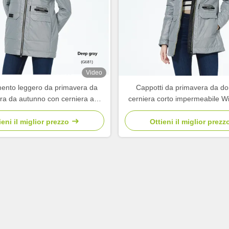
Video
mento leggero da primavera da
Cappotti da primavera da d
ra da autunno con cerniera a
cerniera corto impermeabile W
cerniera
Slimming Fit
ieni il miglior prezzo
Ottieni il miglior prezz