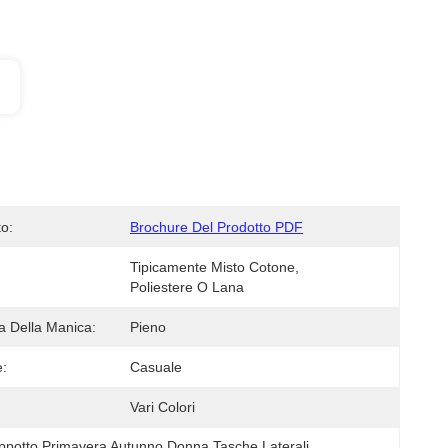
o:
Brochure Del Prodotto PDF
Tipicamente Misto Cotone, 
Poliestere O Lana
 Della Manica:
Pieno
:
Casuale
Vari Colori
ppotto Primavera Autunno Donna Tasche Laterali
, 