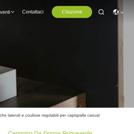
Contattaci
Citazione
venti
e laterali e coulisse regolabili per capispalla casual
Cappotto Da Donna Primaverile