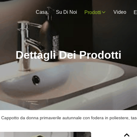
Casa.
Su Di Noi
Video
Prodotti
E
Dettagli Dei Prodotti
Cappotto da donna primaverile autunnale con fodera in poliestere, tasch