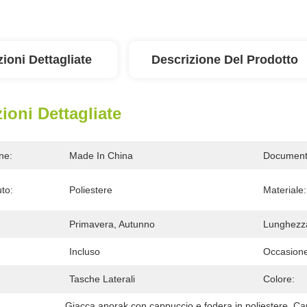
ioni Dettagliate
Descrizione Del Prodotto
ioni Dettagliate
ne:
Made In China
Document
uto:
Poliestere
Materiale:
Primavera, Autunno
Lunghezza
Incluso
Occasione
Tasche Laterali
Colore:
Giacca anorak con cappuccio e fodera in poliestere
, 
Ca