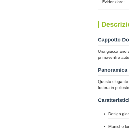
Evidenziare:
Descrizi
Cappotto Do
Una giacca anorak 
primaverili e autu
Panoramica 
Questo elegante c
fodera in poliest
Caratteristic
Design gia
Maniche lu