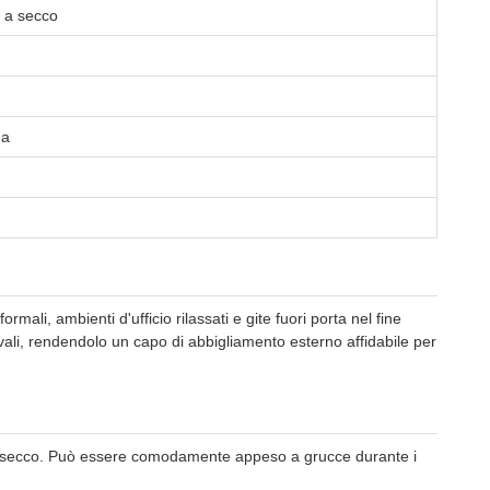
o a secco
na
rmali, ambienti d'ufficio rilassati e gite fuori porta nel fine
vali, rendendolo un capo di abbigliamento esterno affidabile per
o a secco. Può essere comodamente appeso a grucce durante i