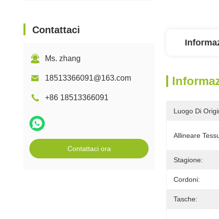
Contattaci
Informaz
Ms. zhang
18513366091@163.com
Informaz
+86 18513366091
Luogo Di Origi
Allineare Tess
Contattaci ora
Stagione:
Cordoni:
Tasche: