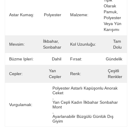
Tipik 
Olarak 
Pamuk, 
Astar Kumaş:
Polyester
Malzeme:
Polyester 
Veya Yün 
Karışımı
İlkbahar, 
Tam 
Mevsim:
Kol Uzunluğu:
Sonbahar
Dolu
Büzme Ipleri:
Dahil
Fırsat:
Gündelik
Yan 
Çeşitli 
Cepler:
Renk:
Cepler
Renkler
Polyester Astarlı Kapüşonlu Anorak 
Ceket
, 
Yan Cepli Kadın İlkbahar Sonbahar 
Vurgulamak:
Mont
, 
Ayarlanabilir Büzgülü Günlük Dış 
Giyim