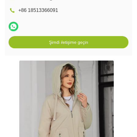
+86 18513366091
Şimdi iletişime geçin