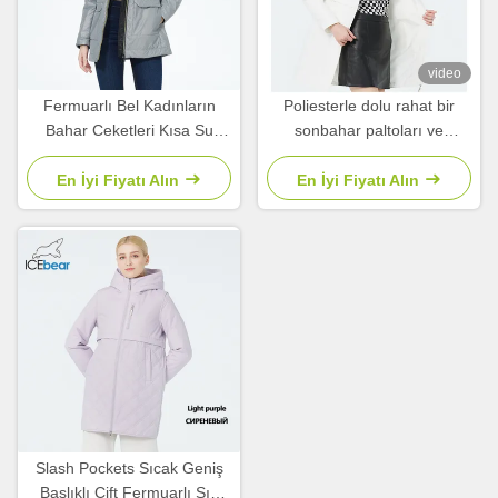
video
Fermuarlı Bel Kadınların
Poliesterle dolu rahat bir
Bahar Ceketleri Kısa Su
sonbahar paltoları ve
geçirmez Rüzgâr Yumurtası
ceketleri
İğnelik
En İyi Fiyatı Alın
En İyi Fiyatı Alın
Slash Pockets Sıcak Geniş
Başlıklı Çift Fermuarlı Şık