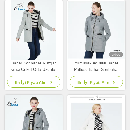
video
Bahar Sonbahar Rüzgâr
Yumuşak Ağırlıklı Bahar
Kırıcı Ceket Orta Uzunluk
Paltosu Bahar Sonbahar
Koleksiyonu Kadınlar İçin
Fermuarlı Bel Rüzgar
Bahar Ceketleri Sonbahar
Çakma Paltosu
En İyi Fiyatı Alın
En İyi Fiyatı Alın