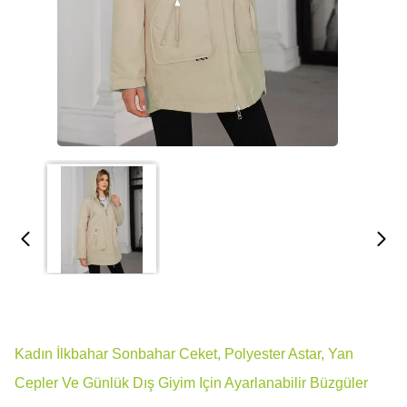
Kadın İlkbahar Sonbahar Ceket, Polyester Astar, Yan
Cepler Ve Günlük Dış Giyim Için Ayarlanabilir Büzgüler