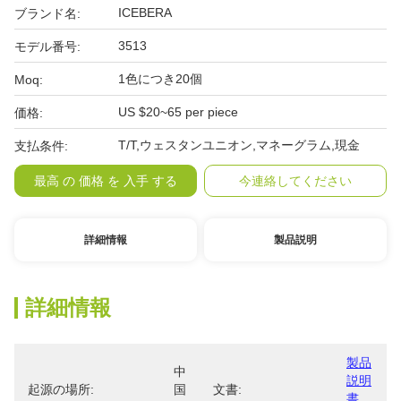
ICEBERA
ブランド名:
3513
モデル番号:
1色につき20個
Moq:
US $20~65 per piece
価格:
T/T,ウェスタンユニオン,マネーグラム,現金
支払条件:
最高 の 価格 を 入手 する
今連絡してください
詳細情報
製品説明
詳細情報
製品
中
説明
起源の場所:
国
文書:
書 