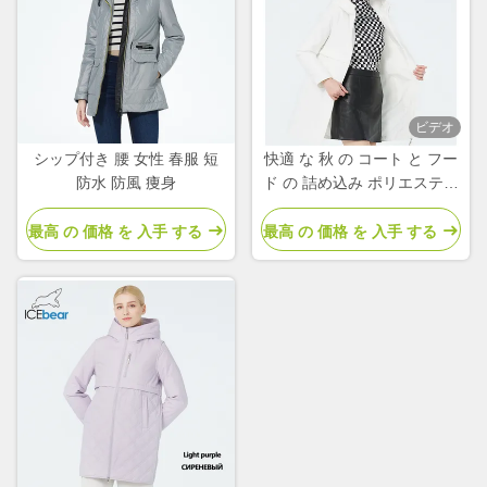
ビデオ
シップ付き 腰 女性 春服 短
快適 な 秋 の コート と フー
防水 防風 痩身
ド の 詰め込み ポリエステル
女性 の 春 の コート と ジャ
ケット
最高 の 価格 を 入手 する
最高 の 価格 を 入手 する