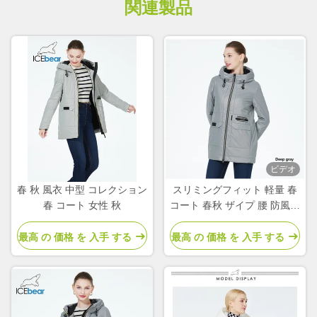
関連製品
ビデオ
春 秋 風衣 中型 コレクション
スリミングフィット 軽量 春
春 コート 女性 秋
コート 春秋 ザイプ 腰 防風コ
ート
最高 の 価格 を 入手 する
最高 の 価格 を 入手 する