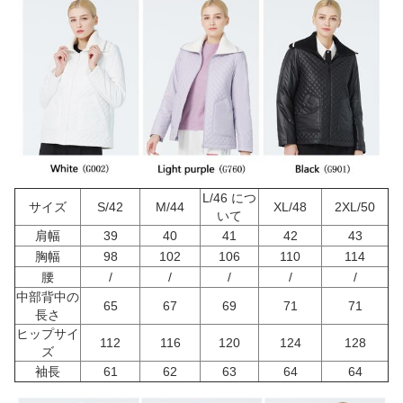
L/46 につ
サイズ
S/42
M/44
XL/48
2XL/50
いて
肩幅
39
40
41
42
43
胸幅
98
102
106
110
114
腰
/
/
/
/
/
中部背中の
65
67
69
71
71
長さ
ヒップサイ
112
116
120
124
128
ズ
袖長
61
62
63
64
64