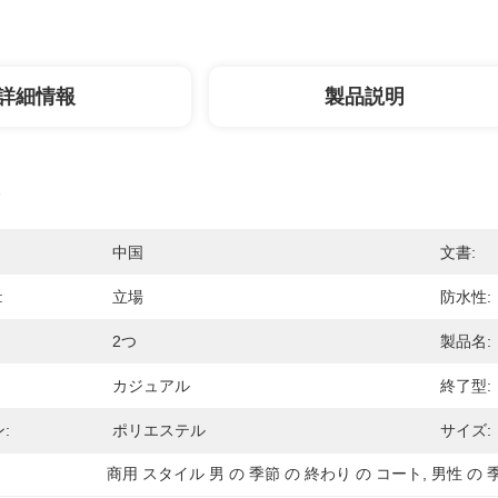
詳細情報
製品説明
中国
文書:
:
立場
防水性:
2つ
製品名:
カジュアル
終了型:
:
ポリエステル
サイズ:
商用 スタイル 男 の 季節 の 終わり の コート
, 
男性 の 