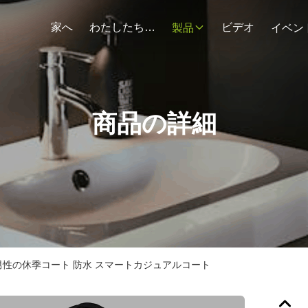
家へ
わたしたち に つい て
ビデオ
製品
イベン
商品の詳細
男性の休季コート 防水 スマートカジュアルコート