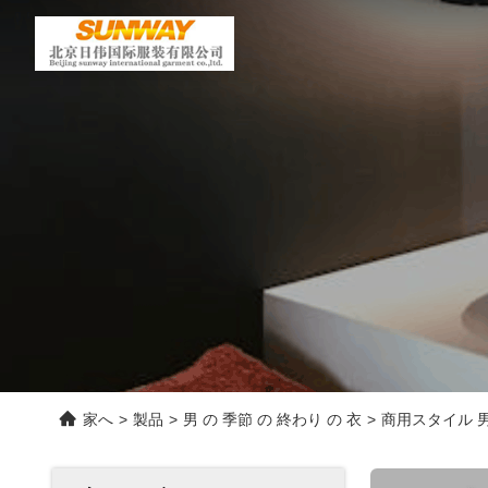
家へ
>
製品
>
男 の 季節 の 終わり の 衣
>
商用スタイル 