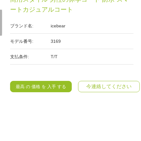
ートカジュアルコート
ブランド名:
icebear
モデル番号:
3169
支払条件:
T/T
今連絡してください
最高 の 価格 を 入手 する