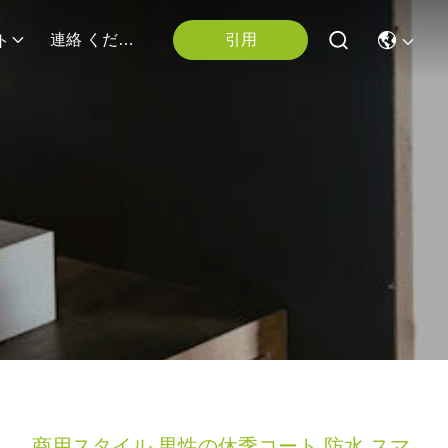
引用
連絡 ください
ト
商用スタイル 男性の休季コート 防水 スマ