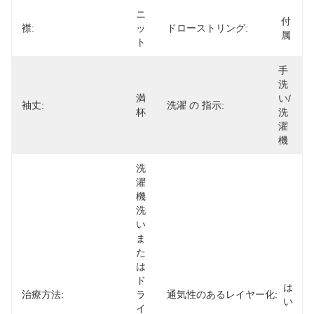
ニ
付
襟:
ッ
ドローストリング:
属
ト
手
洗
満
い/
袖丈:
洗濯 の 指示:
杯
洗
濯
機
洗
濯
機
洗
い
ま
た
は
ド
は
治療方法:
ラ
通気性のあるレイヤー化:
い
イ