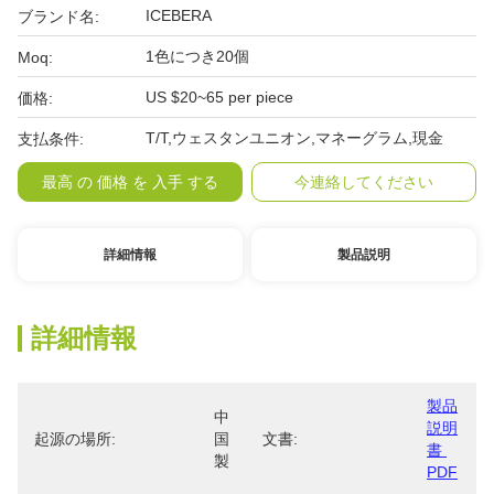
ICEBERA
ブランド名:
1色につき20個
Moq:
US $20~65 per piece
価格:
T/T,ウェスタンユニオン,マネーグラム,現金
支払条件:
最高 の 価格 を 入手 する
今連絡してください
詳細情報
製品説明
詳細情報
製品
中
説明
起源の場所:
国
文書:
書 
製
PDF