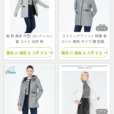
ビデオ
春 秋 風衣 中型 コレクション
スリミングフィット 軽量 春
春 コート 女性 秋
コート 春秋 ザイプ 腰 防風コ
ート
最高 の 価格 を 入手 する
最高 の 価格 を 入手 する
ビデオ