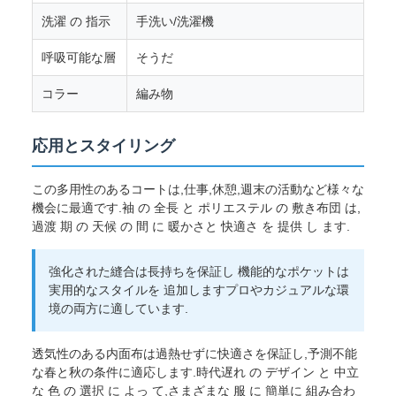
洗濯 の 指示
手洗い/洗濯機
呼吸可能な層
そうだ
コラー
編み物
応用とスタイリング
この多用性のあるコートは,仕事,休憩,週末の活動など様々な
機会に最適です.袖 の 全長 と ポリエステル の 敷き布団 は,
過渡 期 の 天候 の 間 に 暖かさと 快適さ を 提供 し ます.
強化された縫合は長持ちを保証し 機能的なポケットは
実用的なスタイルを 追加しますプロやカジュアルな環
境の両方に適しています.
透気性のある内面布は過熱せずに快適さを保証し,予測不能
な春と秋の条件に適応します.時代遅れ の デザイン と 中立
な 色 の 選択 に よっ て,さまざまな 服 に 簡単に 組み合わ