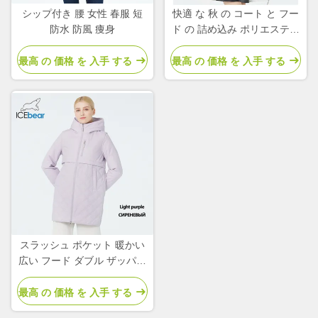
シップ付き 腰 女性 春服 短
快適 な 秋 の コート と フー
防水 防風 痩身
ド の 詰め込み ポリエステル
女性 の 春 の コート と ジャ
ケット
最高 の 価格 を 入手 する
最高 の 価格 を 入手 する
スラッシュ ポケット 暖かい
広い フード ダブル ザッパー
スタイリッシュ 軽量 包帯ジ
ャケット
最高 の 価格 を 入手 する