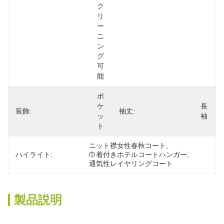
ク
リ
ー
ニ
ン
グ
可
能
ポ
ケ
長
装飾:
袖丈:
ッ
袖
ト
ニット襟女性春秋コート
, 
ハイライト:
巾着付きホテルコートハンガー
, 
通気性レイヤリングコート
製品説明