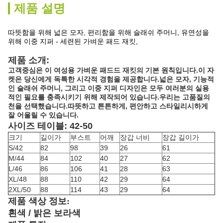
제품 설명
따뜻함을 위해 넓은 모자, 편리함을 위해 슬래쉬 주머니, 유연성을
위해 이중 지퍼 - 세련된 가벼운 패드 재킷,
제품 소개:
고객중심은 이 여성용 가벼운 패드드 재킷의 기본 원칙입니다.이 자
켓은 당신에게 독특한 시각적 경험을 제공합니다.넓은 모자, 기능적
인 슬래쉬 주머니, 그리고 이중 지퍼 디자인은 모두 여러분의 실용
적인 필요를 충족시키기 위해 제작되어 있습니다.우리는 고품질의
천을 선택했습니다.따뜻하고 튼튼하게, 편안하고 스타일리시하게
잘 어울릴 수 있습니다.
사이즈 테이블: 42-50
크기
길이가
부스트
어깨
장갑 너비
장갑 길이가
S/42
82
98
39
26
61
M/44
84
102
40
27
62
L/46
86
106
41
28
63
XL/48
88
110
42
29
64
2XL/50
88
114
43
29
64
제품 색상 정보:
흰색 / 밝은 보라색