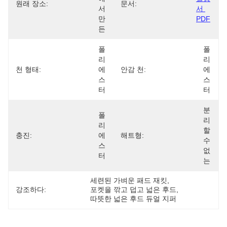
원래 장소:
문서:
서 
서 
만
PDF
든
폴
폴
리
리
천 형태:
에
안감 천:
에
스
스
터
터
분
폴
리
리
할 
충진:
에
해트형:
수 
스
없
터
는
세련된 가벼운 패드 재킷
, 
강조하다:
포켓을 깎고 덥고 넓은 후드
, 
따뜻한 넓은 후드 듀얼 지퍼